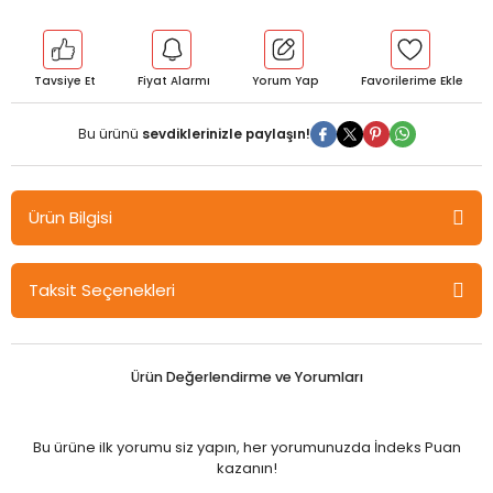
Tavsiye Et
Fiyat Alarmı
Yorum Yap
Bu ürünü
sevdiklerinizle paylaşın!
Ürün Bilgisi
Gür Öğreten Geometri Fasikülleri - Üçgenler Gür Yayınları
Taksit Seçenekleri
Ürün Değerlendirme ve Yorumları
Bu ürüne ilk yorumu siz yapın, her yorumunuzda İndeks Puan
kazanın!