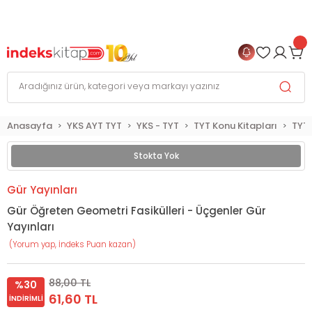
999 TL
ve Üzeri Alışverişlerinizde
KARGO BEDAVA
+
4 TAKSİT FIRSATI
Anasayfa
YKS AYT TYT
YKS - TYT
TYT Konu Kitapları
TYT
Stokta Yok
Gür Yayınları
Gür Öğreten Geometri Fasikülleri - Üçgenler Gür
Yayınları
(Yorum yap, İndeks Puan kazan)
88,00 TL
%30
61,60 TL
İNDIRIMLI