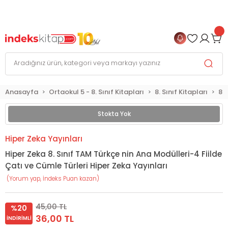
999 TL
ve Üzeri Alışverişlerinizde
KARGO BEDAVA
+
4 TAKSİT FIRSATI
Anasayfa
Ortaokul 5 - 8. Sınıf Kitapları
8. Sınıf Kitapları
8. 
Stokta Yok
Hiper Zeka Yayınları
Hiper Zeka 8. Sınıf TAM Türkçe nin Ana Modülleri-4 Fiilde
Çatı ve Cümle Türleri Hiper Zeka Yayınları
(Yorum yap, İndeks Puan kazan)
45,00 TL
%20
36,00 TL
İNDIRIMLI