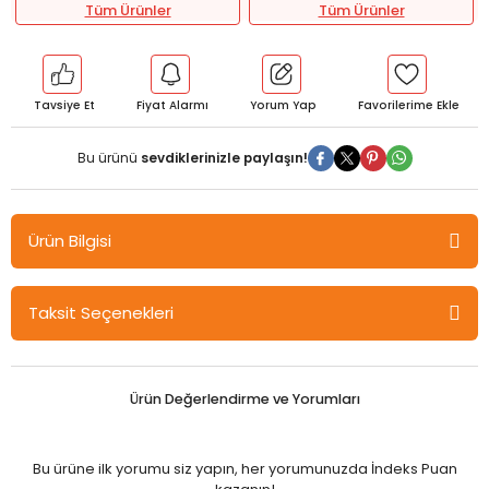
Tüm Ürünler
Tüm Ürünler
Tavsiye Et
Fiyat Alarmı
Yorum Yap
Bu ürünü
sevdiklerinizle paylaşın!
Ürün Bilgisi
Hiper Zeka 8. Sınıf TAM Türkçe nin Ana Modülleri-4 Fiilde Çatı ve
Taksit Seçenekleri
Cümle Türleri Hiper Zeka Yayınları
Ürün Değerlendirme ve Yorumları
Bu ürüne ilk yorumu siz yapın, her yorumunuzda İndeks Puan