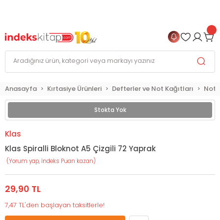
999 TL
ve Üzeri Alışverişlerinizde
KARGO BEDAVA
+
4 TAKSİT FIRSATI
Anasayfa
Kırtasiye Ürünleri
Defterler ve Not Kağıtları
Not D
Stokta Yok
Klas
Klas Spiralli Bloknot A5 Çizgili 72 Yaprak
(Yorum yap, İndeks Puan kazan)
29,90 TL
7,47 TL'den başlayan taksitlerle!