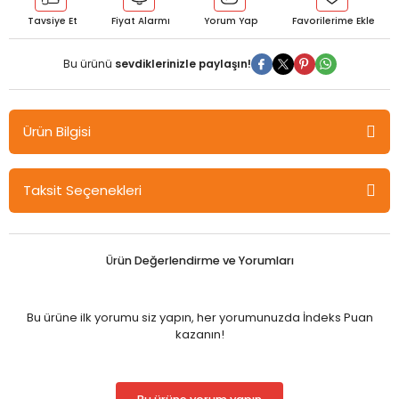
Tavsiye Et
Fiyat Alarmı
Yorum Yap
Bu ürünü
sevdiklerinizle paylaşın!
Ürün Bilgisi
Klas Spiralli Bloknot A5 Çizgili 72 Yaprak
Taksit Seçenekleri
Ürün Değerlendirme ve Yorumları
Bu ürüne ilk yorumu siz yapın, her yorumunuzda İndeks Puan
kazanın!