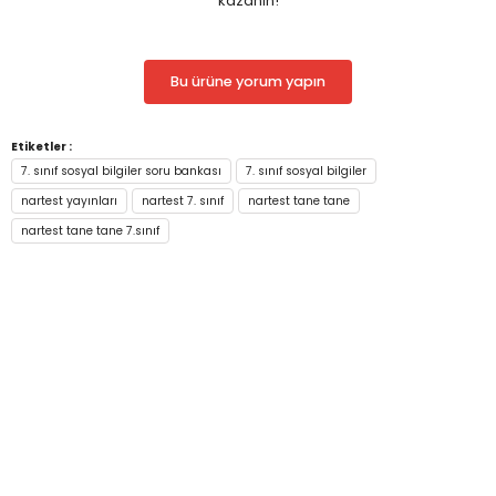
kazanın!
Sayfa Sayısı
240
Baskı Sayısı
1. Baskı
Bu ürüne yorum yapın
Boyutları
195X275 
Ağırlık
1
Etiketler :
7. sınıf sosyal bilgiler soru bankası
7. sınıf sosyal bilgiler
Cilt
Ciltsiz
nartest yayınları
nartest 7. sınıf
nartest tane tane
İç Kağıt
70 Gr 1. H
nartest tane tane 7.sınıf
Kapak Kağıdı
300 Gr Par
Yazar
Komisyon
Yayınevi
Nartest Ya