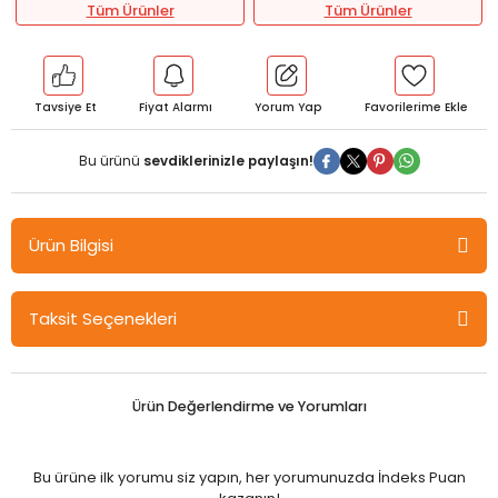
Tüm Ürünler
Tüm Ürünler
Tavsiye Et
Fiyat Alarmı
Yorum Yap
Bu ürünü
sevdiklerinizle paylaşın!
Ürün Bilgisi
Nartest 7. Sınıf Sosyal Bilgiler Tane Tane Soru Bankası Nartest
Taksit Seçenekleri
Yayınları
BİLGİ KARTI
Ürün Değerlendirme ve Yorumları
Dili
Türkçe
Bu ürüne ilk yorumu siz yapın, her yorumunuzda İndeks Puan