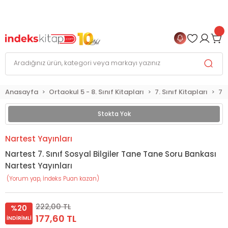
999 TL
ve Üzeri Alışverişlerinizde
KARGO BEDAVA
+
4 TAKSİT FIRSATI
Anasayfa
Ortaokul 5 - 8. Sınıf Kitapları
7. Sınıf Kitapları
7. 
Stokta Yok
Nartest Yayınları
Nartest 7. Sınıf Sosyal Bilgiler Tane Tane Soru Bankası
Nartest Yayınları
(Yorum yap, İndeks Puan kazan)
222,00 TL
%20
177,60 TL
İNDIRIMLI