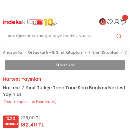
999 TL
ve Üzeri Alışverişlerinizde
KARGO BEDAVA
+
4 TAKSİT FIRSATI
Anasayfa
Ortaokul 5 - 8. Sınıf Kitapları
7. Sınıf Kitapları
7. 
Stokta Yok
Nartest Yayınları
Nartest 7. Sınıf Türkçe Tane Tane Soru Bankası Nartest
Yayınları
(Yorum yap, İndeks Puan kazan)
228,00 TL
%20
182,40 TL
İNDIRIMLI