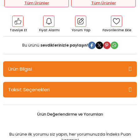
Tüm Ürünler
Tüm Ürünler
Tavsiye Et
Fiyat Alarmı
Yorum Yap
Bu ürünü
sevdiklerinizle paylaşın!
Ürün Bilgisi
Nartest 7. Sınıf Türkçe Tane Tane Soru Bankası Nartest Yayınları
Taksit Seçenekleri
BİLGİ KARTI
Ürün Değerlendirme ve Yorumları
Dili
Türkçe
Bu ürüne ilk yorumu siz yapın, her yorumunuzda İndeks Puan
Sayfa Sayısı
240