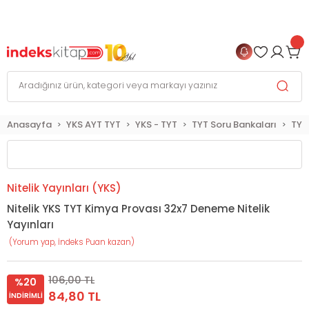
999 TL
ve Üzeri Alışverişlerinizde
KARGO BEDAVA
+
4 TAKSİT FIRSATI
Anasayfa
YKS AYT TYT
YKS - TYT
TYT Soru Bankaları
TYT
Nitelik Yayınları (YKS)
Nitelik YKS TYT Kimya Provası 32x7 Deneme Nitelik
Yayınları
(Yorum yap, İndeks Puan kazan)
106,00 TL
%20
84,80 TL
İNDIRIMLI