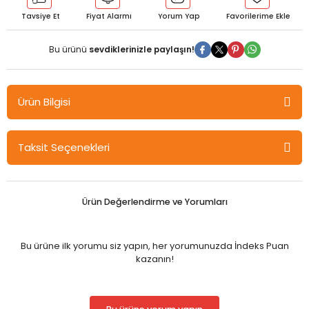
Tavsiye Et
Fiyat Alarmı
Yorum Yap
Bu ürünü
sevdiklerinizle paylaşın!
Ürün Bilgisi
Nobel Dijital Evrenin Yeni İletişim Kodları - Sevda Deneçli Nobel
Taksit Seçenekleri
Bilimsel Eserler
İletişime değişik bir boyut kazandıran "Yeni Medya” kavramını 14
farklı tematik bölümde derleyen Dijital Evrenin Yeni İletişim Kodları
Ürün Değerlendirme ve Yorumları
kitabı kavramın iletişimden pazarlamaya, sanattan araştırma
yöntem bilimine kadar birçok farklı disiplin çerçevesinde ele
alınması aracılığıyla bu alanda çalışan tüm akademisyen ve
Bu ürüne ilk yorumu siz yapın, her yorumunuzda İndeks Puan
öğrenciler açısından referans amacı taşımaktadır. Alanında
kazanın!
uzman akademisyenler tarafından hazırlanan kitap, yeni
medyaya ilgi duyan tüm okurlar için de bir başucu kitabı
niteliğindedir.