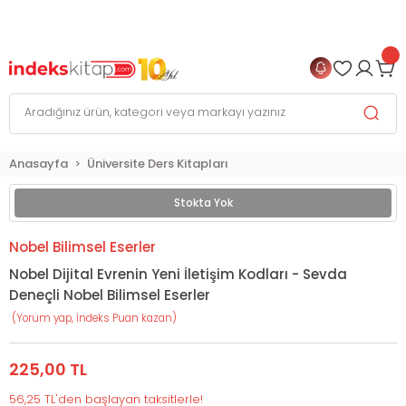
999 TL
ve Üzeri Alışverişlerinizde
KARGO BEDAVA
+
4 TAKSİT FIRSATI
Anasayfa
Üniversite Ders Kitapları
Stokta Yok
Nobel Bilimsel Eserler
Nobel Dijital Evrenin Yeni İletişim Kodları - Sevda
Deneçli Nobel Bilimsel Eserler
(Yorum yap, İndeks Puan kazan)
225,00 TL
56,25 TL'den başlayan taksitlerle!