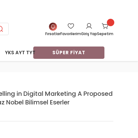
SİT FIRSATI
Fırsatlar
Favorilerim
Sepetim
Giriş Yap
YKS AYT TYT
SÜPER FİYAT
ları
navları
vları
arı
arı
er Ders
ri
elling in Digital Marketing A Proposed
ı
ayasa
z Nobel Bilimsel Eserler
tları
 Test
me
 Notları
eme
Deneme