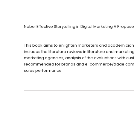
Öğretmenliği
Öğretmenliği
ÖABT Özel Eğitim Çıkmış
ÖABT Rehberlik Kon
Sorular
ÖABT Rehberlik Sor
Nobel Effective Storytelling in Digital Marketing A Propos
ÖABT Özel Eğitim Deneme
ÖABT Rehberlik Yap
ÖABT Özel Eğitim Konu
ÖABT Rehberlik D
This book aims to enlighten marketers and academicians i
ÖABT Özel Eğitim Soru
Tümünü Göster
includes the literature reviews in literature and marketing
Tümünü Göster
marketing agencies, analysis of the evaluations with cust
recommended for brands and e-commerce/trade companies
ÖABT Tarih Öğretmenliği
ÖABT Türk Dili ve 
sales performance.
Öğr.
ÖABT Tarih Konu
ÖABT Türk Dili ve Ed
ÖABT Tarih Soru
Konu
ÖABT Tarih Yaprak Test
ÖABT Türk Dili ve Ed
ÖABT Tarih Deneme
Soru
Tümünü Göster
ÖABT Türk Dili ve Ed
Yaprak Test
ÖABT Türk Dili ve Ed
Deneme