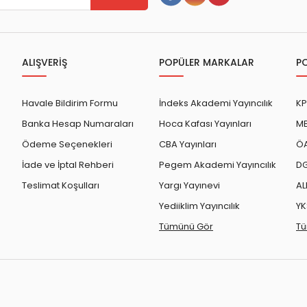
ALIŞVERİŞ
POPÜLER MARKALAR
P
Havale Bildirim Formu
İndeks Akademi Yayıncılık
KP
Banka Hesap Numaraları
Hoca Kafası Yayınları
ME
Ödeme Seçenekleri
CBA Yayınları
ÖA
İade ve İptal Rehberi
Pegem Akademi Yayıncılık
DG
Teslimat Koşulları
Yargı Yayınevi
AL
Yediiklim Yayıncılık
YK
Tümünü Gör
Tü