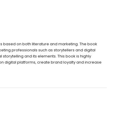
Konu
oru
k Test
 Deneme
 is based on both literature and marketing. The book
keting professionals such as storytellers and digital
storytelling and its elements. This book is highly
digital platforms, create brand loyalty and increase