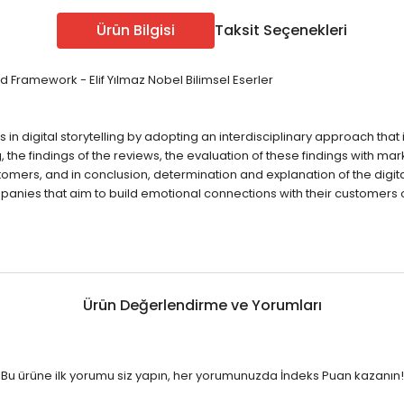
ÖABT Sınıf Öğr. Konu
ÖABT Sosyal Bilgiler 
Ürün Bilgisi
Taksit Seçenekleri
u
ÖABT Sınıf Öğr. Soru
ÖABT Sosyal Bilgiler S
u
ÖABT Sınıf Öğr. Yaprak Test
ÖABT Sosyal Bil. Yapra
ed Framework - Elif Yılmaz Nobel Bilimsel Eserler
rak Test
ÖABT Sınıf Öğr. Deneme
ÖABT Sosyal Bilgiler
eneme
Tümünü Göster
Tümünü Göster
n digital storytelling by adopting an interdisciplinary approach that
, the findings of the reviews, the evaluation of these findings with mar
omers, and in conclusion, determination and explanation of the digital 
 that aim to build emotional connections with their customers on 
Edebiyatı
ÖABT Türkçe Öğretmenliği
ÖABT Türkçe Konu
ebiyatı
ÖABT Türkçe Soru
ÖABT Türkçe Yaprak Test
ebiyatı
ÖABT Türkçe Deneme
Ürün Değerlendirme ve Yorumları
Tümünü Göster
ebiyatı
Bu ürüne ilk yorumu siz yapın, her yorumunuzda İndeks Puan kazanın!
ebiyatı