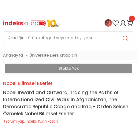
999 TL
ve Üzeri Alışverişlerinizde
KARGO BEDAVA
+
4 TAKSİT FIRSATI
Anasayfa
Üniversite Ders Kitapları
Stokta Yok
Nobel Bilimsel Eserler
Nobel Inward and Outward, Tracing the Paths of
Internationalized Civil Wars in Afghanistan, The
Democratic Republic Congo and Iraq - Özden Selcen
Özmelek Nobel Bilimsel Eserler
(Yorum yap, İndeks Puan kazan)