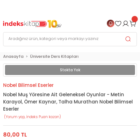
999 TL
ve Üzeri Alışverişlerinizde
KARGO BEDAVA
+
4 TAKSİT FIRSATI
Anasayfa
Üniversite Ders Kitapları
Stokta Yok
Nobel Bilimsel Eserler
Nobel Muş Yöresine Ait Geleneksel Oyunlar - Metin
Karayol, Ömer Kaynar, Talha Murathan Nobel Bilimsel
Eserler
(Yorum yap, İndeks Puan kazan)
80,00 TL