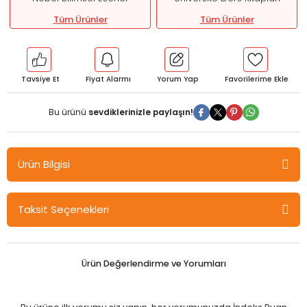
Tüm Ürünler
Tüm Ürünler
Tavsiye Et
Fiyat Alarmı
Yorum Yap
Bu ürünü
sevdiklerinizle paylaşın!
Ürün Bilgisi
Nobel Muş Yöresine Ait Geleneksel Oyunlar - Metin Karayol, Ömer
Taksit Seçenekleri
Kaynar, Talha Murathan Nobel Bilimsel Eserler
Teknoloji, yaşam ve çalışma koşullarını olduğu kadar çocukların
oyun şekillerini de değiştirmiştir. Eskiden sokaklarda koşup
Ürün Değerlendirme ve Yorumları
zıplayan çocukların yerine artık evlerinde saatlerce bilgisayar
başında ya da tabletlerle oturup beden gücü harcamadan oyun
oynayan çocuklar görüyoruz. Eğitimciler eskiden sokakta