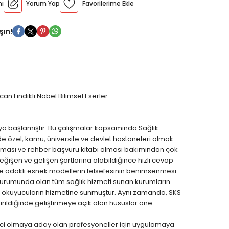
mı
Yorum Yap
Konu
oru
şın!
k Test
 Deneme
n Fındıklı Nobel Bilimsel Eserler
aya başlamıştır. Bu çalışmalar kapsamında Sağlık
e’de özel, kamu, üniversite ve devlet hastaneleri olmak
turulması ve rehber başvuru kitabı olması bakımından çok
eğişen ve gelişen şartlarına olabildiğince hızlı cevap
lite odaklı esnek modellerin felsefesinin benimsenmesi
 durumunda olan tüm sağlık hizmeti sunan kurumların
m okuyucuların hizmetine sunmuştur. Aynı zamanda, SKS
rildiğinde geliştirmeye açık olan hususlar öne
etici olmaya aday olan profesyoneller için uygulamaya