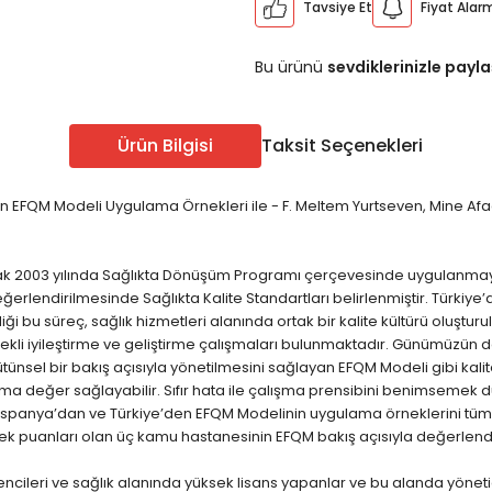
Tavsiye Et
Fiyat Alar
ÖABT Sınıf Öğr. Konu
ÖABT Sosyal Bilgiler 
u
ÖABT Sınıf Öğr. Soru
ÖABT Sosyal Bilgiler S
Bu ürünü
sevdiklerinizle payla
u
ÖABT Sınıf Öğr. Yaprak Test
ÖABT Sosyal Bil. Yapra
rak Test
ÖABT Sınıf Öğr. Deneme
ÖABT Sosyal Bilgiler
Ürün Bilgisi
Taksit Seçenekleri
eneme
Tümünü Göster
Tümünü Göster
n EFQM Modeli Uygulama Örnekleri ile - F. Meltem Yurtseven, Mine Afaca
Edebiyatı
ÖABT Türkçe Öğretmenliği
ÖABT Türkçe Konu
 olarak 2003 yılında Sağlıkta Dönüşüm Programı çerçevesinde uygulanm
ebiyatı
eğerlendirilmesinde Sağlıkta Kalite Standartları belirlenmiştir. Türkiy
ÖABT Türkçe Soru
iği bu süreç, sağlık hizmetleri alanında ortak bir kalite kültürü oluş
ÖABT Türkçe Yaprak Test
ürekli iyileştirme ve geliştirme çalışmaları bulunmaktadır. Günümüzün d
ebiyatı
bütünsel bir bakış açısıyla yönetilmesini sağlayan EFQM Modeli gibi ka
ÖABT Türkçe Deneme
tma değer sağlayabilir. Sıfır hata ile çalışma prensibini benimsemek
Tümünü Göster
ebiyatı
 İspanya’dan ve Türkiye’den EFQM Modelinin uygulama örneklerini tü
ek puanları olan üç kamu hastanesinin EFQM bakış açısıyla değerlendi
ebiyatı
rencileri ve sağlık alanında yüksek lisans yapanlar ve bu alanda yön