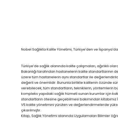
Öğretmenliği
Öğretmenliği
ÖABT Özel Eğitim Çıkmış
ÖABT Rehberlik Kon
Sorular
ÖABT Rehberlik Sor
ÖABT Özel Eğitim Deneme
ÖABT Rehberlik Yap
ÖABT Özel Eğitim Konu
ÖABT Rehberlik D
ÖABT Özel Eğitim Soru
Tümünü Göster
Tümünü Göster
Nobel Sağlıkta Kalite Yönetimi, Türkiye’den ve İspanya’da
ÖABT Tarih Öğretmenliği
ÖABT Türk Dili ve 
Öğr.
ÖABT Tarih Konu
Türkiye’de sağlık alanında kalite çalışmaları, ağırlıklı
ÖABT Türk Dili ve Ed
Bakanlığı tarafından hastanelerin kalite standartlarının d
ÖABT Tarih Soru
Konu
üzere tüm hastanelerin aynı standartlar ile değerlendirild
ÖABT Tarih Yaprak Test
değerli ve önemlidir. Bununla birlikte kalitenin özünde s
ÖABT Türk Dili ve Ed
verebilecek, tüm standartların, tekniklerin, yöntemlerin 
ÖABT Tarih Deneme
Soru
kompleks yapıdaki sağlık hizmeti sunan kurumlar için ka
Tümünü Göster
ÖABT Türk Dili ve Ed
standartların ötesine geçebilmesi bakımından kitabımız
Yaprak Test
V5 kalite yönetimini yürüten ve değerlendirmelerde yüks
çıkarılmıştır.
ÖABT Türk Dili ve Ed
Kitap, Sağlık Yönetimi alanında Uygulamaları Bilimler öğ
Deneme