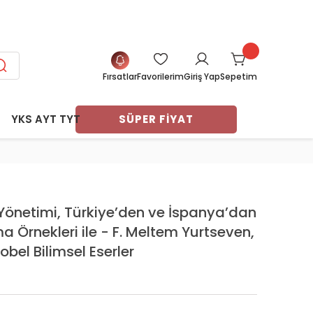
SİT FIRSATI
Fırsatlar
Favorilerim
Sepetim
Giriş Yap
YKS AYT TYT
SÜPER FİYAT
ları
navları
vları
arı
arı
er Ders
ri
 Yönetimi, Türkiye’den ve İspanya’dan
ı
ayasa
Örnekleri ile - F. Meltem Yurtseven,
tları
 Test
obel Bilimsel Eserler
me
 Notları
eme
Deneme