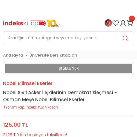
999 TL
ve Üzeri Alışverişlerinizde
KARGO BEDAVA
+
4 TAKSİT FIRSATI
Anasayfa
Üniversite Ders Kitapları
Stokta Yok
Nobel Bilimsel Eserler
Nobel Sivil Asker İlişkilerinin Demokratikleşmesi -
Osman Meşe Nobel Bilimsel Eserler
(Yorum yap, İndeks Puan kazan)
125,00 TL
31,25 TL'den başlayan taksitlerle!