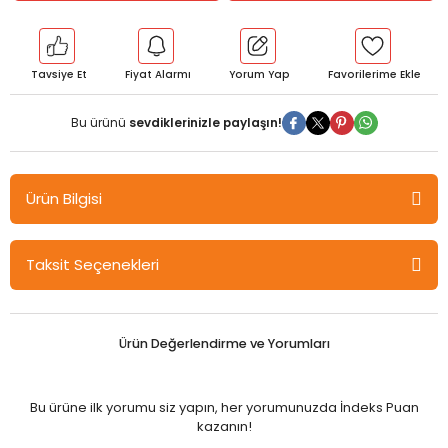
Tavsiye Et
Fiyat Alarmı
Yorum Yap
Bu ürünü
sevdiklerinizle paylaşın!
Ürün Bilgisi
Nobel Sivil Asker İlişkilerinin Demokratikleşmesi - Osman Meşe
Taksit Seçenekleri
Nobel Bilimsel Eserler
Ürün Değerlendirme ve Yorumları
Bu ürüne ilk yorumu siz yapın, her yorumunuzda İndeks Puan
kazanın!