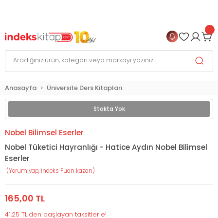
999 TL
ve Üzeri Alışverişlerinizde
KARGO BEDAVA
+
4 TAKSİT FIRSATI
Anasayfa
Üniversite Ders Kitapları
Stokta Yok
Nobel Bilimsel Eserler
Nobel Tüketici Hayranlığı - Hatice Aydın Nobel Bilimsel
Eserler
(Yorum yap, İndeks Puan kazan)
165,00 TL
41,25 TL'den başlayan taksitlerle!