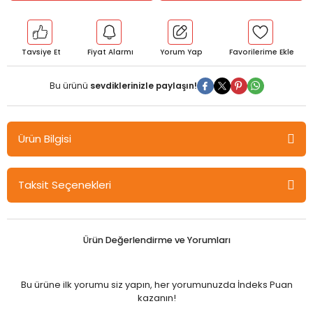
Tavsiye Et
Fiyat Alarmı
Yorum Yap
Bu ürünü
sevdiklerinizle paylaşın!
Ürün Bilgisi
Nobel Tüketici Hayranlığı - Hatice Aydın Nobel Bilimsel Eserler
Taksit Seçenekleri
Bir ülkenin tüketici için ifade ettiği anlam "tüketici hayranlığı” olarak
karşımıza çıkmaktadır. Tüketicinin yabancı ülke hayranlığı onun
karar verme sürecinde, yabancı menşeili ürünleri değerlendirme
Ürün Değerlendirme ve Yorumları
ve yeniden satın alma niyeti üzerinde önemli bir role sahiptir.
Günümüzde Türkiye’de yaşanan ekonomik değişimlere ve
özellikle siyasi gelişmelere rağmen tüketiciler hala yabancı
Bu ürüne ilk yorumu siz yapın, her yorumunuzda İndeks Puan
ülkeye duydukları hayranlıklarını, satın aldıkları yabancı
kazanın!
markalarla/ürünlerle göstermekte, onları olumlu