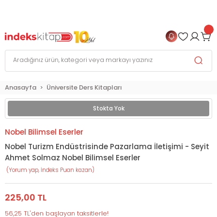
999 TL
ve Üzeri Alışverişlerinizde
KARGO BEDAVA
+
4 TAKSİT FIRSATI
Anasayfa
Üniversite Ders Kitapları
Stokta Yok
Nobel Bilimsel Eserler
Nobel Turizm Endüstrisinde Pazarlama İletişimi - Seyit
Ahmet Solmaz Nobel Bilimsel Eserler
(Yorum yap, İndeks Puan kazan)
225,00 TL
56,25 TL'den başlayan taksitlerle!