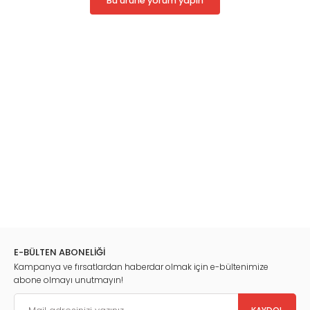
Bu ürüne yorum yapın
pazarlama iletişimi araçlarının bütünleşik bir mantıkla ve entegre
bir biçimde kullanılması gerekmektedir.
Pazarlama iletişimi karmasında yer alan araçların her birinin ayrı
ayrı fonksiyonları olmakla birlikte tüm bu ögelerin ortak amacının
turizm ürününün doğru bir biçimde tanıtılması, potansiyel talebin
uyarılması ve nihai olarak satışların artırılması olduğu ifade
edilebilir. Aynı zamanda hedef kitleler üzerinde pozitif bir imaj
yaratılması ve bunun sürdürülebilir kılınması da pazarlama
iletişiminin diğer amaçları arasında sayılabilir.
E-BÜLTEN ABONELİĞİ
Kampanya ve fırsatlardan haberdar olmak için e-bültenimize
abone olmayı unutmayın!