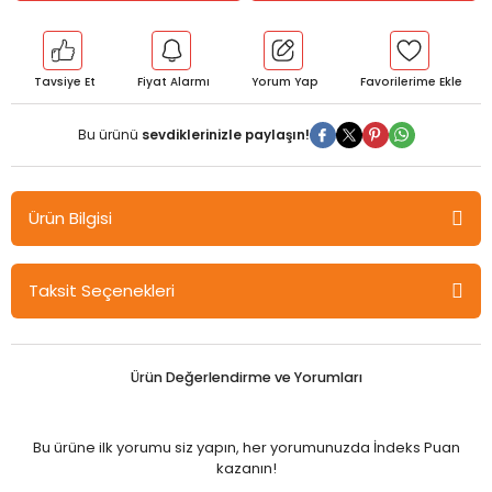
Tavsiye Et
Fiyat Alarmı
Yorum Yap
Bu ürünü
sevdiklerinizle paylaşın!
Ürün Bilgisi
Nobel Türkiye Ekonomisi ve Kripto Paraların Önemi - Fatoş Eser
Taksit Seçenekleri
Nobel Bilimsel Eserler
Kripto para kavramı, Bitcoin’in (BTC) doğmasıyla 2009 yılında
başlayan, ardından dijital paraların çıkarılmaya devam
Ürün Değerlendirme ve Yorumları
edilmesiyle Altcoin’lerle birlikte sayısının iki bin adeti geçtiği sanal
paraları ifade etmektedir. En popüler kripto para olan Bitcoin,
gerek dünya ölçeğinde kullanıldığı yerlerin ve gerekse işlem
Bu ürüne ilk yorumu siz yapın, her yorumunuzda İndeks Puan
hacminin artmasıyla beraber, insanların yaşamlarıyla bütünleşme
kazanın!
yoluna girmiş bulunmaktadır. Kripto paralar, son yıllarda dünyanın