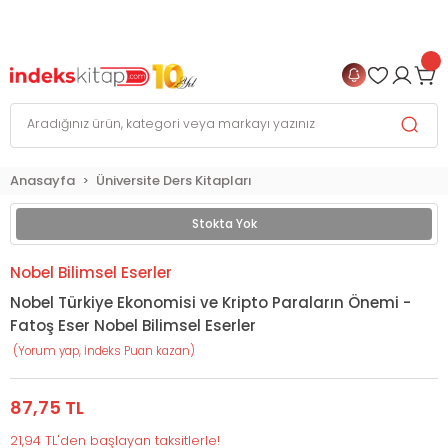
999 TL
ve Üzeri Alışverişlerinizde
KARGO BEDAVA
+
4 TAKSİT FIRSATI
Anasayfa
Üniversite Ders Kitapları
Stokta Yok
Nobel Bilimsel Eserler
Nobel Türkiye Ekonomisi ve Kripto Paraların Önemi -
Fatoş Eser Nobel Bilimsel Eserler
(Yorum yap, İndeks Puan kazan)
87,75 TL
21,94 TL'den başlayan taksitlerle!