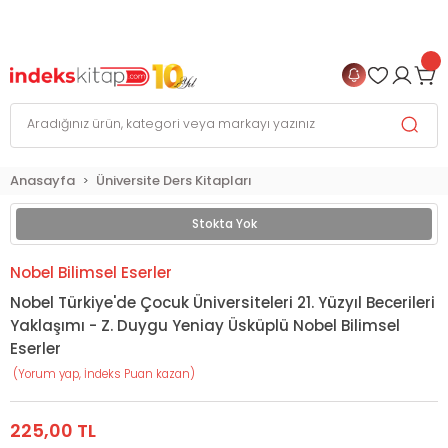
999 TL
ve Üzeri Alışverişlerinizde
KARGO BEDAVA
+
4 TAKSİT FIRSATI
Anasayfa
Üniversite Ders Kitapları
Stokta Yok
Nobel Bilimsel Eserler
Nobel Türkiye'de Çocuk Üniversiteleri 21. Yüzyıl Becerileri
Yaklaşımı - Z. Duygu Yeniay Üsküplü Nobel Bilimsel
Eserler
(Yorum yap, İndeks Puan kazan)
225,00 TL