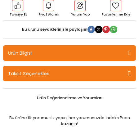
Tavsiye Et
Fiyat Alarmı
Yorum Yap
Bu ürünü
sevdiklerinizle paylaşın!
Ürün Bilgisi
Nobel Türkiye'de Çocuk Üniversiteleri 21. Yüzyıl Becerileri Yaklaşımı
Taksit Seçenekleri
- Z. Duygu Yeniay Üsküplü Nobel Bilimsel Eserler
Günümüzde insanlık, kimilerinin yenilenme coşkusu kimilerinin
değişim sancısı şeklinde deneyimlediği büyük bir toplumsal
Ürün Değerlendirme ve Yorumları
dönüşüm sürecinin içerisinde bulunmaktadır. Üretimden
yönetime, ekonomiden toplumsal yaşama her alanda değişimin
zemini eğitim olarak görülmektedir. Güncel eğitim tartışmalarına
Bu ürüne ilk yorumu siz yapın, her yorumunuzda İndeks Puan
21. yüzyıl becerileri yaklaşımı yön vermekte, başarılı bir uygulama
kazanın!
örneği olarak çocuk üniversiteleri dikkat çekmektedir.
Bu çalışmada, tarihsel ve güncel bakımdan belirleyici olan eğitim
sosyolojisi kuramları, eğitim tartışmalarına ışık tutacak yönleriyle