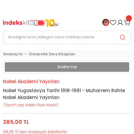
999 TL
ve Üzeri Alışverişlerinizde
KARGO BEDAVA
+
4 TAKSİT FIRSATI
Anasayfa
Üniversite Ders Kitapları
Stokta Yok
Nobel Akademi Yayınları
Nobel Yugoslavya Tarihi 1918-1991 - Muharrem Rahte
Nobel Akademi Yayınları
(Yorum yap, İndeks Puan kazan)
385,00 TL
96,25 TL'den başlayan taksitlerle!