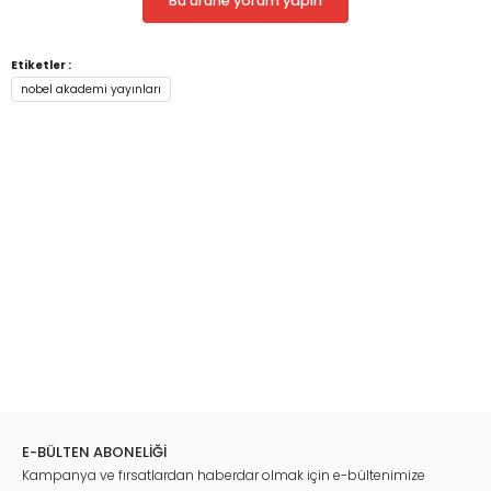
Bu ürüne yorum yapın
Yugoslavya tarihini kendi yorumlarıyla anlattılar.
Etiketler :
nobel akademi yayınları
E-BÜLTEN ABONELİĞİ
Kampanya ve fırsatlardan haberdar olmak için e-bültenimize