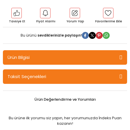
Tavsiye Et
Fiyat Alarmı
Yorum Yap
Bu ürünü
sevdiklerinizle paylaşın!
Ürün Bilgisi
Öğreti KPSS Eğitim Bilimleri Rehberlik ve Özel Eğitim 11x10 Deneme
Taksit Seçenekleri
Çözümlü Öğreti Akademi
Sevgili Adaylar
Öğreti Akademi'nin alanlarında uzman öğretmen ve yayın
Ürün Değerlendirme ve Yorumları
kadrosu tarafından hazırlanan Rehberlik ve Özel Eğitim Tamamı
Çözümlü 10 Deneme hem konu eksiklerinin kapanmasında hem
de zaman yönetiminin doğru uygulanmasında sizlere destek
Bu ürüne ilk yorumu siz yapın, her yorumunuzda İndeks Puan
olacaktır. Eğitim Bilimlerindeki her branş için ayrı ayrı hazırlanan
kazanın!
denemelerimiz öğretmen adayları için çok önemli olan Eğitim