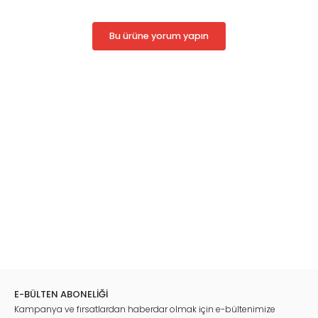
Bilimleri oturumunda soruların kolaylıkla çözülmesini
sağlayacaktır.
Hepinize faydalı olmasını dileriz...
Bu ürüne yorum yapın
Basım tarihi: Eylül 2023
Baskı Sayısı: 2
Sayfa Sayısı: 32
En/Boy: 19.5x27.5
Cilt Tipi: Ciltsiz
Basım Yeri: Ankara
Basım Dili: Türkçe
Barkod: 9786054966349
E-BÜLTEN ABONELİĞİ
Kampanya ve fırsatlardan haberdar olmak için e-bültenimize