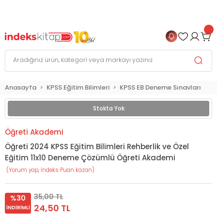
999 TL
ve Üzeri Alışverişlerinizde
KARGO BEDAVA
+
4 TAKSİT FIRSATI
Anasayfa
KPSS Eğitim Bilimleri
KPSS EB Deneme Sınavları
Stokta Yok
Öğreti Akademi
Öğreti 2024 KPSS Eğitim Bilimleri Rehberlik ve Özel
Eğitim 11x10 Deneme Çözümlü Öğreti Akademi
(Yorum yap, İndeks Puan kazan)
35,00 TL
%30
24,50 TL
İNDIRIMLI