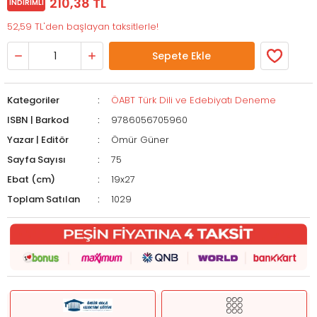
210,38 TL
İNDIRIMLI
52,59 TL'den başlayan taksitlerle!
Sepete Ekle
Kategoriler
ÖABT Türk Dili ve Edebiyatı Deneme
ISBN | Barkod
9786056705960
Yazar | Editör
Ömür Güner
Sayfa Sayısı
75
Ebat (cm)
19x27
Toplam Satılan
1029