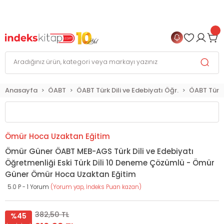
999 TL
ve Üzeri Alışverişlerinizde
KARGO BEDAVA
+
4 TAKSİT FIRSATI
Anasayfa
ÖABT
ÖABT Türk Dili ve Edebiyatı Öğr.
ÖABT Türk 
Ömür Hoca Uzaktan Eğitim
Ömür Güner ÖABT MEB-AGS Türk Dili ve Edebiyatı
Öğretmenliği Eski Türk Dili 10 Deneme Çözümlü - Ömür
Güner Ömür Hoca Uzaktan Eğitim
5.0 P - 1 Yorum
(Yorum yap, İndeks Puan kazan)
382,50 TL
%45