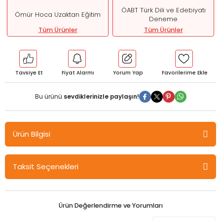
ÖABT Türk Dili ve Edebiyatı
Ömür Hoca Uzaktan Eğitim
Deneme
Tüm Ürünler
Tüm Ürünler
Tavsiye Et
Fiyat Alarmı
Yorum Yap
Bu ürünü
sevdiklerinizle paylaşın!
Ürün Bilgisi
Ömür Güner ÖABT Türk Dili ve Edebiyatı Öğretmenliği Eski Türk Dili
Taksit Seçenekleri
10 Deneme Çözümlü - Ömür Güner Ömür Hoca Uzaktan Eğitim
ÖN SİPARİŞ:
BU KİTAP BASKI AŞAMASINDADIR. 23.03.2026 TARİHİNDEN
Ürün Değerlendirme ve Yorumları
İTİBAREN KARGOYA VERİLECEKTİR.