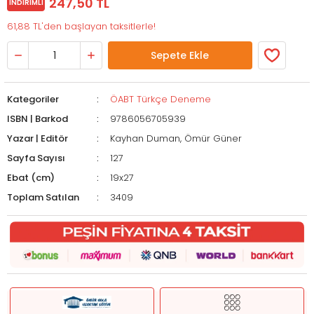
247,50 TL
İNDIRIMLI
61,88 TL'den başlayan taksitlerle!
Sepete Ekle
Kategoriler
ÖABT Türkçe Deneme
ISBN | Barkod
9786056705939
Yazar | Editör
Kayhan Duman, Ömür Güner
Sayfa Sayısı
127
Ebat (cm)
19x27
Toplam Satılan
3409