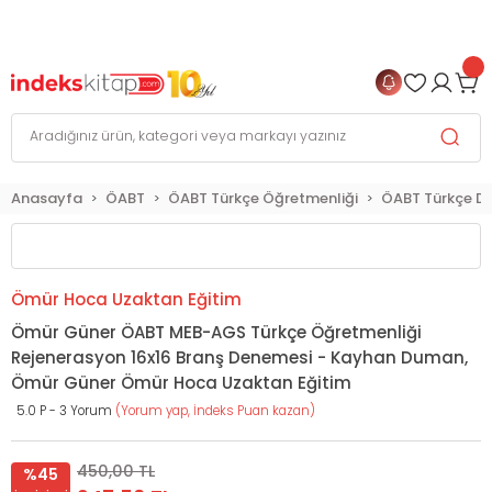
999 TL
ve Üzeri Alışverişlerinizde
KARGO BEDAVA
+
4 TAKSİT FIRSATI
Anasayfa
ÖABT
ÖABT Türkçe Öğretmenliği
ÖABT Türkçe 
Ömür Hoca Uzaktan Eğitim
Ömür Güner ÖABT MEB-AGS Türkçe Öğretmenliği
Rejenerasyon 16x16 Branş Denemesi - Kayhan Duman,
Ömür Güner Ömür Hoca Uzaktan Eğitim
5.0 P - 3 Yorum
(Yorum yap, İndeks Puan kazan)
450,00 TL
%45