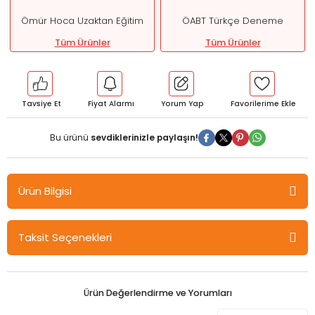
Ömür Hoca Uzaktan Eğitim
ÖABT Türkçe Deneme
Tüm Ürünler
Tüm Ürünler
Tavsiye Et
Fiyat Alarmı
Yorum Yap
Bu ürünü
sevdiklerinizle paylaşın!
Ürün Bilgisi
Ömür Güner ÖABT MEB-AGS Türkçe Öğretmenliği Rejenerasyon
Taksit Seçenekleri
16x16 Branş Denemesi - Kayhan Duman, Ömür Güner Ömür Hoca
Uzaktan Eğitim
Ürün Değerlendirme ve Yorumları