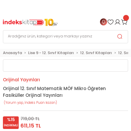
999 TL
ve Üzeri Alışverişlerinizde
KARGO BEDAVA
+
4 TAKSİT FIRSATI
Anasayfa
Lise 9 - 12. Sınıf Kitapları
12. Sınıf Kitapları
12. Sın
Orijinal Yayınları
Orijinal 12. Sınıf Matematik MÖF Mikro Öğreten
Fasiküller Orijinal Yayınları
(Yorum yap, İndeks Puan kazan)
719,00 TL
%15
611,15 TL
İNDIRIMLI