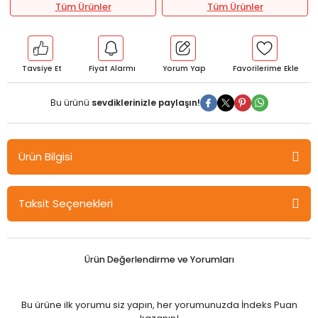
Tüm Ürünler
Tüm Ürünler
Tavsiye Et
Fiyat Alarmı
Yorum Yap
Bu ürünü
sevdiklerinizle paylaşın!
Ürün Bilgisi
Orijinal 12. Sınıf Matematik MÖF Mikro Öğreten Fasiküller Orijinal
Taksit Seçenekleri
Yayınları
Ürün Değerlendirme ve Yorumları
Bu ürüne ilk yorumu siz yapın, her yorumunuzda İndeks Puan