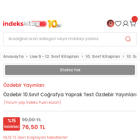
999 TL
ve Üzeri Alışverişlerinizde
KARGO BEDAVA
+
4 TAKSİT FIRSATI
Anasayfa
Lise 9 - 12. Sınıf Kitapları
10. Sınıf Kitapları
10. Sı
Stokta Yok
Özdebir Yayınları
Özdebir 10.Sınıf Coğrafya Yaprak Test Özdebir Yayınları
(Yorum yap, İndeks Puan kazan)
90,00 TL
%15
76,50 TL
İNDIRIMLI
19,13 TL'den başlayan taksitlerle!