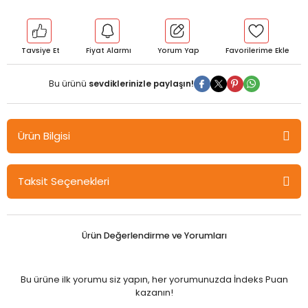
Tavsiye Et
Fiyat Alarmı
Yorum Yap
Bu ürünü
sevdiklerinizle paylaşın!
Ürün Bilgisi
Özdebir 10.Sınıf Coğrafya Yaprak Test Özdebir Yayınları
Taksit Seçenekleri
Ürün Değerlendirme ve Yorumları
Bu ürüne ilk yorumu siz yapın, her yorumunuzda İndeks Puan
kazanın!