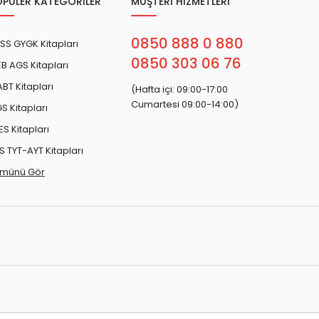
OPÜLER KATEGORİLER
MÜŞTERİ HİZMETLERİ
0850 888 0 880
SS GYGK Kitapları
0850 303 06 76
B AGS Kitapları
BT Kitapları
(Hafta içi: 09:00-17:00
Cumartesi 09:00-14:00)
S Kitapları
ES Kitapları
S TYT-AYT Kitapları
münü Gör