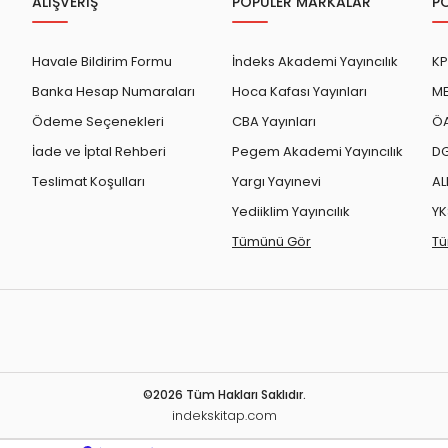
ALIŞVERİŞ
POPÜLER MARKALAR
P
Havale Bildirim Formu
İndeks Akademi Yayıncılık
KP
Banka Hesap Numaraları
Hoca Kafası Yayınları
ME
Ödeme Seçenekleri
CBA Yayınları
ÖA
İade ve İptal Rehberi
Pegem Akademi Yayıncılık
DG
Teslimat Koşulları
Yargı Yayınevi
AL
Yediiklim Yayıncılık
YK
Tümünü Gör
Tü
©2026 Tüm Hakları Saklıdır.
indekskitap.com