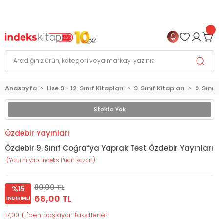
999 TL
ve Üzeri Alışverişlerinizde
KARGO BEDAVA
+
4 TAKSİT FIRSATI
Anasayfa
Lise 9 - 12. Sınıf Kitapları
9. Sınıf Kitapları
9. Sını
Stokta Yok
Özdebir Yayınları
Özdebir 9. Sınıf Coğrafya Yaprak Test Özdebir Yayınları
(Yorum yap, İndeks Puan kazan)
80,00 TL
%15
68,00 TL
İNDIRIMLI
17,00 TL'den başlayan taksitlerle!