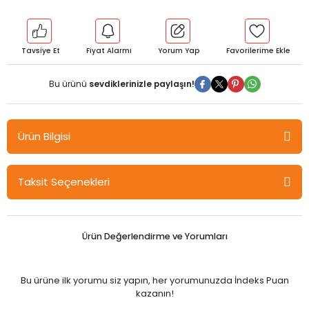
Tavsiye Et
Fiyat Alarmı
Yorum Yap
Bu ürünü
sevdiklerinizle paylaşın!
Ürün Bilgisi
Özdebir 9. Sınıf Coğrafya Yaprak Test Özdebir Yayınları
Taksit Seçenekleri
Ürün Değerlendirme ve Yorumları
Bu ürüne ilk yorumu siz yapın, her yorumunuzda İndeks Puan
kazanın!