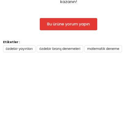
kazanın!
Bu ürüne yorum yapın
Etiketler :
özdebir yayınları
özdebir branş denemeleri
matematik deneme