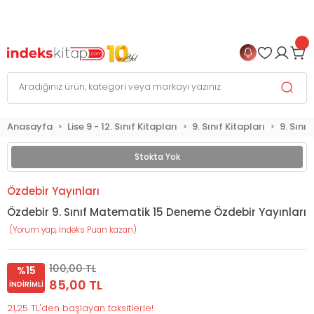
999 TL
ve Üzeri Alışverişlerinizde
KARGO BEDAVA
+
4 TAKSİT FIRSATI
Anasayfa
Lise 9 - 12. Sınıf Kitapları
9. Sınıf Kitapları
9. Sını
Stokta Yok
Özdebir Yayınları
Özdebir 9. Sınıf Matematik 15 Deneme Özdebir Yayınları
(Yorum yap, İndeks Puan kazan)
100,00 TL
%15
85,00 TL
İNDIRIMLI
21,25 TL'den başlayan taksitlerle!