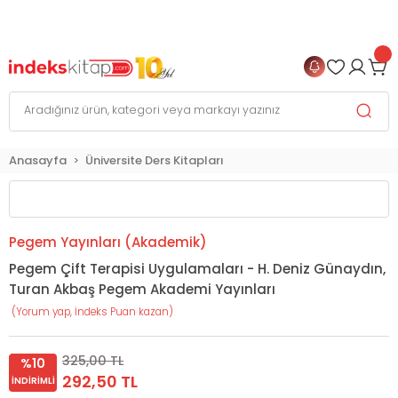
999 TL
ve Üzeri Alışverişlerinizde
KARGO BEDAVA
+
4 TAKSİT FIRSATI
Anasayfa
Üniversite Ders Kitapları
Pegem Yayınları (Akademik)
Pegem Çift Terapisi Uygulamaları - H. Deniz Günaydın,
Turan Akbaş Pegem Akademi Yayınları
(Yorum yap, İndeks Puan kazan)
325,00 TL
%10
292,50 TL
İNDIRIMLI