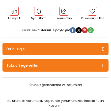
Tavsiye Et
Fiyat Alarmı
Yorum Yap
Bu ürünü
sevdiklerinizle paylaşın!
Ürün Bilgisi
Pegem Çift Terapisi Uygulamaları - H. Deniz Günaydın, Turan
Taksit Seçenekleri
Akbaş Pegem Akademi Yayınları
Çiftler yaşam yolculuklarında birlikte yürümek için bir araya
gelirler. Birlikte daha güçlü, daha sevgi dolu, daha doyum içinde
Ürün Değerlendirme ve Yorumları
bir hayat sürmeyi isterler. Başlangıçta umut vadeden bu yol,
her zaman göründüğü gibi dümdüz ve aydınlık olmayabilir. Peki
sorun nerededir?
Bu ürüne ilk yorumu siz yapın, her yorumunuzda İndeks Puan
kazanın!
Bu kitap yolda olan çiftlerin yoruldukları, zorlandıkları,