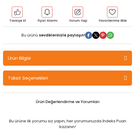
Tavsiye Et
Fiyat Alarmı
Yorum Yap
Bu ürünü
sevdiklerinizle paylaşın!
Ürün Bilgisi
Pegem OECD Ülkeleri ile Türkiyedeki Okul Yöneticiliği
Taksit Seçenekleri
Uygulamalarının Karşılaştırılması - Halil Karadaş Pegem Akademi
Yayıncılık
Elinizdeki kitapta OECD ülkeleri ile PISA ve TIMMS gibi sınavlarda
Ürün Değerlendirme ve Yorumları
yüksek düzeyde başarılar gösteren ülkelerin eğitim yöneticiliği
sistemleri incelenmiş ve Türkiye’de uygulanan eğitim yöneticiliği
sistemiyle karşılaştırılmıştır. Eğitim sisteminin doğru şekilde
Bu ürüne ilk yorumu siz yapın, her yorumunuzda İndeks Puan
ilerlemesinde, okul yöneticilerinin sahip oldukları özellikler kritik rol
kazanın!
oynamaktadır. Bir ülkenin ekonomik, sosyal ve siyasi açıdan