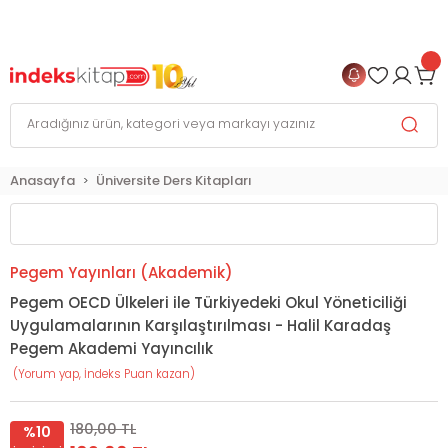
999 TL
ve Üzeri Alışverişlerinizde
KARGO BEDAVA
+
4 TAKSİT FIRSATI
Anasayfa
Üniversite Ders Kitapları
Pegem Yayınları (Akademik)
Pegem OECD Ülkeleri ile Türkiyedeki Okul Yöneticiliği
Uygulamalarının Karşılaştırılması - Halil Karadaş
Pegem Akademi Yayıncılık
(Yorum yap, İndeks Puan kazan)
180,00 TL
%10