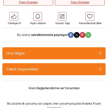
Tüm Ürünler
Tüm Ürünler
Tavsiye Et
Fiyat Alarmı
Yorum Yap
Bu ürünü
sevdiklerinizle paylaşın!
Ürün Bilgisi
Pegem Özel Eğitime Multidisipliner Yaklaşım - Mehmet Şata,
Taksit Seçenekleri
Abdullah Eker Pegem Akademi Yayıncılık
Özel eğitim, toplumun her bireyinin eşit fırsatlara sahip olma
hakkını savunan temel bir ilkedir. Her çocuğun öğrenme
Ürün Değerlendirme ve Yorumları
potansiyeli farklıdır ve bu nedenle özel eğitim, bu farklılıkları göz
önünde bulundurarak, her öğrencinin en iyi şekilde gelişmesini
sağlama amacını taşır. Ancak, bu hedefe ulaşmak için tek bir
Bu ürüne ilk yorumu siz yapın, her yorumunuzda İndeks Puan
disipliner yaklaşım yeterli değildir. Özel eğitim, bireylerin öğrenme