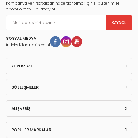
Kampanya ve fırsatlardan haberdar olmak için e-bültenimize
Sayfa Sayısı : 336
abone olmayı unutmayın!
Ebat : 16x23.5 cm
KAYDOL
Cilt Tipi : İNCE KAPAK
SOSYAL MEDYA
Basım Dili : Türkçe
İndeks Kitap'ı takip edin!
Baskı Yeri : Ankara
Barkod : 9786256810631
KURUMSAL
SÖZLEŞMELER
ALIŞVERİŞ
POPÜLER MARKALAR