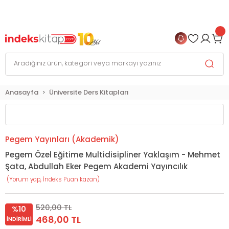
999 TL
ve Üzeri Alışverişlerinizde
KARGO BEDAVA
+
4 TAKSİT FIRSATI
Anasayfa
Üniversite Ders Kitapları
Pegem Yayınları (Akademik)
Pegem Özel Eğitime Multidisipliner Yaklaşım - Mehmet
Şata, Abdullah Eker Pegem Akademi Yayıncılık
(Yorum yap, İndeks Puan kazan)
520,00 TL
%10
468,00 TL
İNDIRIMLI