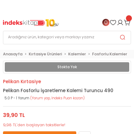
999 TL
ve Üzeri Alışverişlerinizde
KARGO BEDAVA
+
4 TAKSİT FIRSATI
Anasayfa
Kırtasiye Ürünleri
Kalemler
Fosforlu Kalemler
Stokta Yok
Pelikan Kırtasiye
Pelikan Fosforlu İşaretleme Kalemi Turuncu 490
5.0 P - 1 Yorum
(Yorum yap, İndeks Puan kazan)
39,90 TL
9,98 TL'den başlayan taksitlerle!