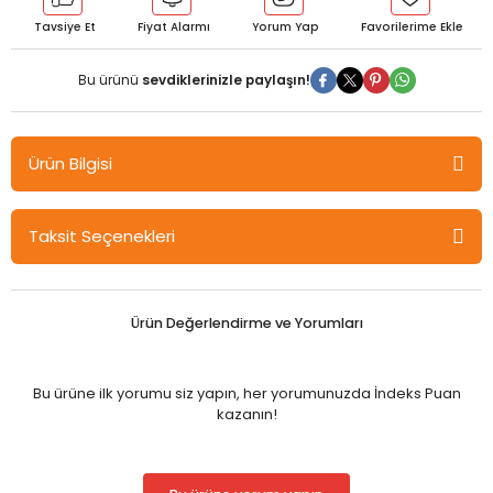
Tavsiye Et
Fiyat Alarmı
Yorum Yap
Bu ürünü
sevdiklerinizle paylaşın!
Ürün Bilgisi
Pensan Triball Tükenmez Açık Yeşil Kalem
Taksit Seçenekleri
Ürün Değerlendirme ve Yorumları
Bu ürüne ilk yorumu siz yapın, her yorumunuzda İndeks Puan
kazanın!