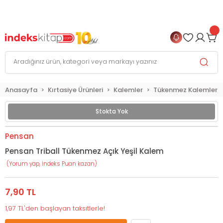
999 TL
ve Üzeri Alışverişlerinizde
KARGO BEDAVA
+
4 TAKSİT FIRSATI
Anasayfa
Kırtasiye Ürünleri
Kalemler
Tükenmez Kalemler
Stokta Yok
Pensan
Pensan Triball Tükenmez Açık Yeşil Kalem
(Yorum yap, İndeks Puan kazan)
7,90 TL
1,97 TL'den başlayan taksitlerle!