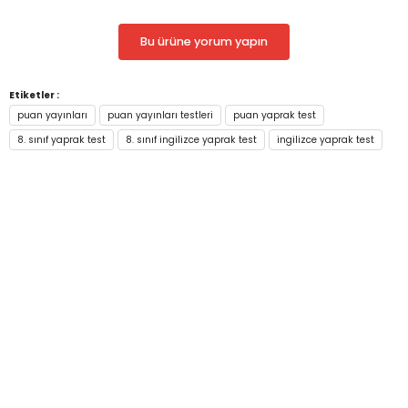
Bu ürüne yorum yapın
Etiketler :
puan yayınları
puan yayınları testleri
puan yaprak test
8. sınıf yaprak test
8. sınıf ingilizce yaprak test
ingilizce yaprak test