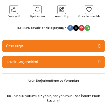
Tavsiye Et
Fiyat Alarmı
Yorum Yap
Bu ürünü
sevdiklerinizle paylaşın!
Ürün Bilgisi
Puan 8. Sınıf İngilizce Çek Kopart Akıllı Test Puan Yayınları
Taksit Seçenekleri
Yeni Müfredata Uygun
Çek Kopart
Mobil Optik İle Anında Değerlendirme
Akıllı Tahta Uyumlu
Ürün Değerlendirme ve Yorumları
Bu ürüne ilk yorumu siz yapın, her yorumunuzda İndeks Puan
kazanın!