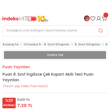
999 TL
ve Üzeri Alışverişlerinizde
KARGO BEDAVA
+
4 TAKSİT FIRSATI
Anasayfa
Ortaokul 5 - 8. Sınıf Kitapları
8. Sınıf Kitapları
8. 
Stokta Yok
Puan Yayınları
Puan 8. Sınıf İngilizce Çek Kopart Akıllı Test Puan
Yayınları
(Yorum yap, İndeks Puan kazan)
9,00 TL
%20
7,20 TL
İNDIRIMLI