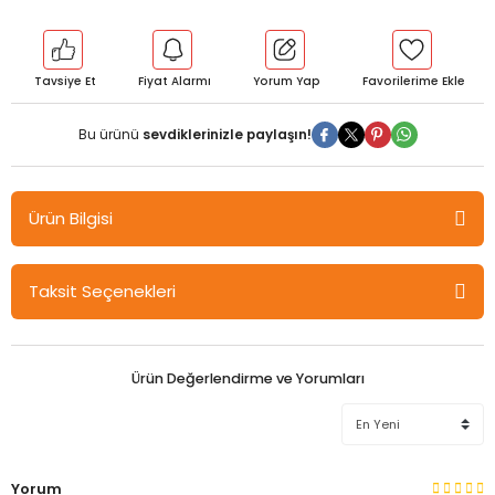
Tavsiye Et
Fiyat Alarmı
Yorum Yap
Bu ürünü
sevdiklerinizle paylaşın!
Ürün Bilgisi
Rehber Matematik YKS AYT 65 Günde Matematik Kampı Video
Taksit Seçenekleri
Ders Notları Rehber Matematik
Yine Yeni Yeniden
Her yıl yeni bir tayfa için başlattığımız 65 Günde AYT Matematik
Ürün Değerlendirme ve Yorumları
Kampımız artık bizim vazgeçilmezimiz oldu ve adeta
gelenekselleşti.
Rehber Matematik kanalımız ile özdeşleşen 65 Günde AYT
Matematik Kampı’nı sizlerden gelen yoğun istek üzerine 65
Yorum