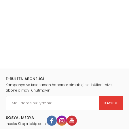
O hâlde ne diyoruz "Gönder, Gönder Gelsin Be Hocam”
Yolun açık olsun,
Hoş kal, Hoşça kal...
E-BÜLTEN ABONELİĞİ
Kampanya ve fırsatlardan haberdar olmak için e-bültenimize
abone olmayı unutmayın!
KAYDOL
SOSYAL MEDYA
İndeks Kitap'ı takip edin!