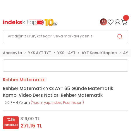
999 TL
ve Üzeri Alışverişlerinizde
KARGO BEDAVA
+
4 TAKSİT FIRSATI
Anasayfa
YKS AYT TYT
YKS - AYT
AYT Konu Kitapları
AYT
Rehber Matematik
Rehber Matematik YKS AYT 65 Günde Matematik
Kampı Video Ders Notları Rehber Matematik
5.0 P - 4 Yorum
(Yorum yap, İndeks Puan kazan)
319,00 TL
%15
271,15 TL
İNDIRIMLI