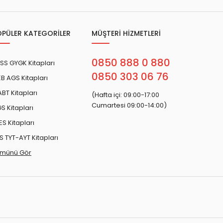
OPÜLER KATEGORİLER
MÜŞTERİ HİZMETLERİ
0850 888 0 880
SS GYGK Kitapları
0850 303 06 76
B AGS Kitapları
BT Kitapları
(Hafta içi: 09:00-17:00
Cumartesi 09:00-14:00)
S Kitapları
ES Kitapları
S TYT-AYT Kitapları
münü Gör