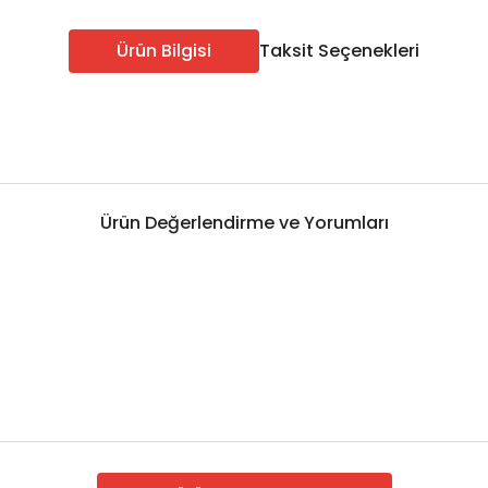
ÖABT Sınıf Öğr. Konu
ÖABT Sosyal Bilgiler 
u
Ürün Bilgisi
Taksit Seçenekleri
ÖABT Sınıf Öğr. Soru
ÖABT Sosyal Bilgiler S
u
ÖABT Sınıf Öğr. Yaprak Test
ÖABT Sosyal Bil. Yapra
rak Test
ÖABT Sınıf Öğr. Deneme
ÖABT Sosyal Bilgiler
eneme
Tümünü Göster
Tümünü Göster
Ürün Değerlendirme ve Yorumları
Edebiyatı
ÖABT Türkçe Öğretmenliği
ÖABT Türkçe Konu
ebiyatı
ÖABT Türkçe Soru
ÖABT Türkçe Yaprak Test
ebiyatı
ÖABT Türkçe Deneme
Tümünü Göster
ebiyatı
ebiyatı