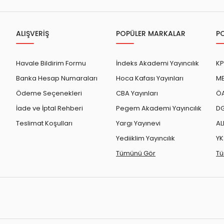
ALIŞVERİŞ
POPÜLER MARKALAR
P
Havale Bildirim Formu
İndeks Akademi Yayıncılık
KP
Banka Hesap Numaraları
Hoca Kafası Yayınları
ME
Ödeme Seçenekleri
CBA Yayınları
ÖA
İade ve İptal Rehberi
Pegem Akademi Yayıncılık
DG
Teslimat Koşulları
Yargı Yayınevi
AL
Yediiklim Yayıncılık
YK
Tümünü Gör
Tü