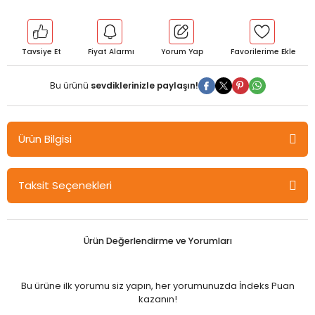
Tavsiye Et
Fiyat Alarmı
Yorum Yap
Bu ürünü
sevdiklerinizle paylaşın!
Ürün Bilgisi
Sargın 3. Sınıf Reflections 3 Test Book Sargın Yayınları
Taksit Seçenekleri
Ürün Değerlendirme ve Yorumları
Bu ürüne ilk yorumu siz yapın, her yorumunuzda İndeks Puan
kazanın!