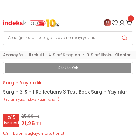
999 TL
ve Üzeri Alışverişlerinizde
KARGO BEDAVA
+
4 TAKSİT FIRSATI
Anasayfa
İlkokul 1 - 4. Sınıf Kitapları
3. Sınıf İlkokul Kitapları
Stokta Yok
Sargın Yayıncılık
Sargın 3. Sınıf Reflections 3 Test Book Sargın Yayınları
(Yorum yap, İndeks Puan kazan)
25,00 TL
%15
21,25 TL
İNDIRIMLI
5,31 TL'den başlayan taksitlerle!