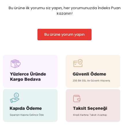
Bu ürüne ilk yorumu siz yapın, her yorumunuzda İndeks Puan
- Türkiye Cumhuriyeti Anayasası
kazanın!
- İnsan Hakları Evrensel Beyannamesi
- İnsan Haklarının Ve Temel Özgürlüklerin Korunmasına İlişkin
Sözleşme (Avrupa İnsan Hakları Sözleşmesi) Ve Ek Protokolleri
(14. Protokol Dahil)
Bu ürüne yorum yapın
Genel Esaslar
Temel Haklar Ve Ödevler
Genel Hükümler
Kişinin Hakları Ve Ödevleri
Sosyal Ve Ekonomik Haklar Ve Ödevler
Siyasi Haklar Ve Ödevler
Cumhuriyetin Temel Organları
Yasama
Yürütme
Yargı
Malî Ve Ekonomik Hükümler
Malî Hükümler
Ekonomik Hükümler
Çeşitli Hükümler
Geçici Hükümler
Son Hükümler