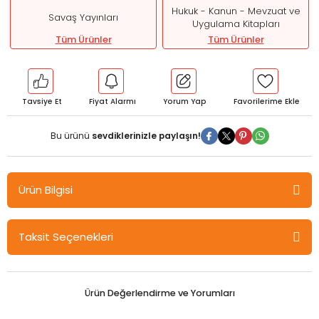
Hukuk - Kanun - Mevzuat ve
Savaş Yayınları
Uygulama Kitapları
Tüm Ürünler
Tüm Ürünler
Tavsiye Et
Fiyat Alarmı
Yorum Yap
Bu ürünü
sevdiklerinizle paylaşın!
Ürün Bilgisi
Savaş Son Değişikliklerle TC Anayasası Savaş Yayınları
Taksit Seçenekleri
Son Değişikliklerle
T. C. Anayasası
Ürün Değerlendirme ve Yorumları
Ekim 2025