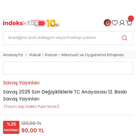
999 TL
ve Üzeri Alışverişlerinizde
KARGO BEDAVA
+
4 TAKSİT FIRSATI
Anasayfa
Hukuk - Kanun - Mevzuat ve Uygulama Kitapları
Savaş Yayınları
Savaş 2025 Son Değişikliklerle TC Anayasası 12. Baskı
Savaş Yayınları
(Yorum yap, İndeks Puan kazan)
120,00 TL
%25
90,00 TL
İNDIRIMLI