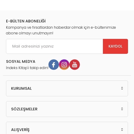
Transfer Kutuları ve Merkezi Diferansiyeller
Akslar ve Aks Mafsalları
Çekiş Bataryaları
Hibrid Elektrikli Taşıtlar ve Çeşitleri
E-BÜLTEN ABONELİĞİ
Tam Elektrikli Taşıtlar
Kampanya ve fırsatlardan haberdar olmak için e-bültenimize
Alternatif Güç Üretim ve Aktarım Yapısına Sahip Taşıtlarda Güç
abone olmayı unutmayın!
Aktarma Organları
KAYDOL
SOSYAL MEDYA
İndeks Kitap'ı takip edin!
KURUMSAL
SÖZLEŞMELER
ALIŞVERİŞ