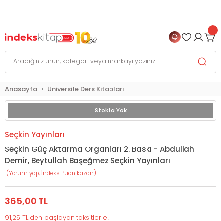
999 TL
ve Üzeri Alışverişlerinizde
KARGO BEDAVA
+
4 TAKSİT FIRSATI
Anasayfa
Üniversite Ders Kitapları
Stokta Yok
Seçkin Yayınları
Seçkin Güç Aktarma Organları 2. Baskı - Abdullah
Demir, Beytullah Başeğmez Seçkin Yayınları
(Yorum yap, İndeks Puan kazan)
365,00 TL
91,25 TL'den başlayan taksitlerle!