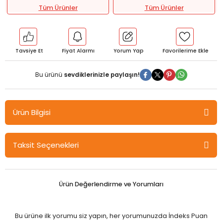
Tüm Ürünler
Tüm Ürünler
Tavsiye Et
Fiyat Alarmı
Yorum Yap
Bu ürünü
sevdiklerinizle paylaşın!
Ürün Bilgisi
Seçkin Güç Aktarma Organları 2. Baskı - Abdullah Demir,
Taksit Seçenekleri
Beytullah Başeğmez Seçkin Yayınları
Bu eser, otomotivin ana konularından biri olan, motordan
tekerleğe gücün ve torkun aktarılması süreçlerini konu alan
"Güç Aktarma Organları" ile ilgili temel eser olacak şekilde
Ürün Değerlendirme ve Yorumları
hazırlanmıştır.
Kitabın içeriği, "Güç Aktarma Organları" dersini gören tüm
Bu ürüne ilk yorumu siz yapın, her yorumunuzda İndeks Puan
öğrenciler için temel ders kitabı olacak şekilde hazırlanmıştır.