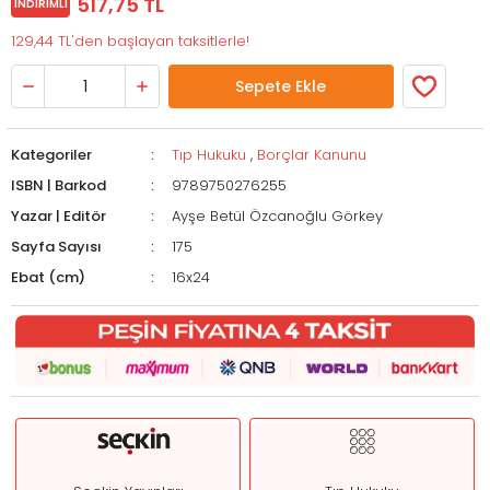
517,75 TL
İNDIRIMLI
129,44 TL'den başlayan taksitlerle!
Sepete Ekle
Kategoriler
Tıp Hukuku
,
Borçlar Kanunu
ISBN | Barkod
9789750276255
Yazar | Editör
Ayşe Betül Özcanoğlu Görkey
Sayfa Sayısı
175
Ebat (cm)
16x24