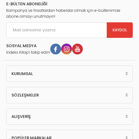
Konu Başlıkları
E-BÜLTEN ABONELİĞİ
Hekimin Sözleşme Sorumluluğu
Kampanya ve fırsatlardan haberdar olmak için e-bültenimize
Hekimin Sözleşme Dışı Sorumluluğu
abone olmayı unutmayın!
Hekimlik Sözleşmesinde Tarafların Yükümlülükleri
Sözleşmenin Sona Ermesi
Güncel Yargı Kararları
KAYDOL
SOSYAL MEDYA
İndeks Kitap'ı takip edin!
KURUMSAL
SÖZLEŞMELER
ALIŞVERİŞ
POPÜLER MARKALAR