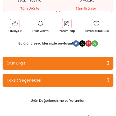
Seçkin Yayınları
Tıp Hukuku
Tüm Ürünler
Tüm Ürünler
Tavsiye Et
Fiyat Alarmı
Yorum Yap
Bu ürünü
sevdiklerinizle paylaşın!
Ürün Bilgisi
Seçkin Hekimlik Sözleşmesi ve Hekimin Tazminat Sorumluluğu -
Taksit Seçenekleri
Ayşe Betül Özcanoğlu Görkey Seçkin Yayınları
Hekimlik sözleşmesi, hasta ile serbest çalışan hekim arasında
kurulan bir özel hukuk sözleşmesidir. Hasta ve hekimin bu
sözleşmeden kaynaklanan hak ve yükümlülüklerinin tespiti için
Ürün Değerlendirme ve Yorumları
sözleşmenin hukuki niteliğinin doğru tespit edilmesi gerekir. İlgili
sözleşmenin kanunda doğrudan bir düzenlemesi yoktur. Hekim,
hastayı iyileştirmeyi taahhüt etmez, özenli tıbbi müdahalede