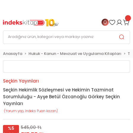
999 TL
ve Üzeri Alışverişlerinizde
KARGO BEDAVA
+
4 TAKSİT FIRSATI
Anasayfa
Hukuk - Kanun - Mevzuat ve Uygulama Kitapları
Tı
Seçkin Yayınları
Seçkin Hekimlik Sözleşmesi ve Hekimin Tazminat
Sorumluluğu - Ayşe Betül Özcanoğlu Görkey Seçkin
Yayınları
(Yorum yap, İndeks Puan kazan)
545,00 TL
%5