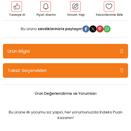
Tavsiye Et
Fiyat Alarmı
Yorum Yap
Bu ürünü
sevdiklerinizle paylaşın!
Ürün Bilgisi
Seçkin Makro Reçete - Pelin Yantur Seçkin Yayınları
Taksit Seçenekleri
Son yıllarda yaşanan yoğun gelişmelerle birlikte ekonomik
kırılganlıklarda artış gözlemlenmiştir. Bu kitapta Türkiye
ekonomisinin makroekonomik göstergeleri akademisyenler ve
Ürün Değerlendirme ve Yorumları
profesyoneller tarafından analiz edilmiş olup ortaya çıkan
sorunsallara reçete niteliğinde çözüm önerileri getirilmiştir.
Kitap 13 bölümden oluşmaktadır. Akademisyen ve profesyoneller
Bu ürüne ilk yorumu siz yapın, her yorumunuzda İndeks Puan
tarafından hazırlanan bu kitaptaki bölümler gerek yapısal ve
kazanın!
kronikleşmiş problemleri gerekse son yıllardaki gelişmelerden
ortaya çıkan sorunsalları tespit etmek amacıyla hazırlanmıştır.