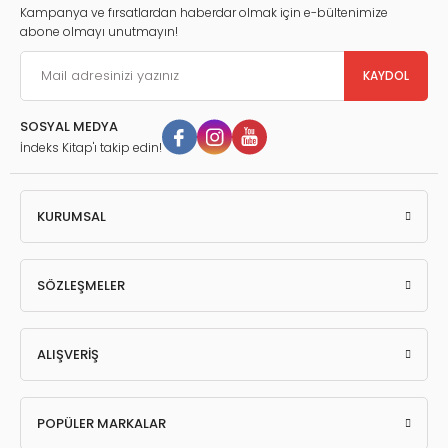
Şakir ŞAHİN
Kampanya ve fırsatlardan haberdar olmak için e-bültenimize
Ülke Riskini Etkileyen Faktörler ve Grafiklerle Türkiye Ülke Risk Primi
abone olmayı unutmayın!
Analizi, Doç. Dr. Hakkı ÖZTÜRK
Verilerle Ser Maye Piyasamızda Güncel Görünüm, Gelişime Açık
KAYDOL
Alanlar ve Öneriler, Dr. Öğr. Üyesi Berra DOĞANER
SOSYAL MEDYA
İndeks Kitap'ı takip edin!
KURUMSAL
SÖZLEŞMELER
ALIŞVERİŞ
POPÜLER MARKALAR