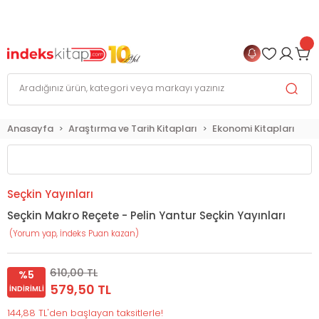
999 TL
ve Üzeri Alışverişlerinizde
KARGO BEDAVA
+
4 TAKSİT FIRSATI
Anasayfa
Araştırma ve Tarih Kitapları
Ekonomi Kitapları
Seçkin Yayınları
Seçkin Makro Reçete - Pelin Yantur Seçkin Yayınları
(Yorum yap, İndeks Puan kazan)
610,00 TL
%5
579,50 TL
İNDIRIMLI
144,88 TL'den başlayan taksitlerle!