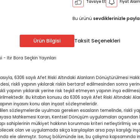
Tavsiye Et
Fiyat Alar
ÖABT Sınıf Öğr. Konu
ÖABT Sosyal Bilgiler 
u
ÖABT Sınıf Öğr. Soru
ÖABT Sosyal Bilgiler S
Bu ürünü
sevdiklerinizle payla
u
ÖABT Sınıf Öğr. Yaprak Test
ÖABT Sosyal Bil. Yapra
rak Test
ÖABT Sınıf Öğr. Deneme
ÖABT Sosyal Bilgiler
Ürün Bilgisi
Taksit Seçenekleri
eneme
Tümünü Göster
Tümünü Göster
 - Itır Bora Seçkin Yayınları
Edebiyatı
ÖABT Türkçe Öğretmenliği
ÖABT Türkçe Konu
masıyla, 6306 sayılı Afet Riski Altındaki Alanların Dönüştürülmesi 
si, riskli yapının yıkılarak riskin bertaraf edilmesinden sonra yeri
ebiyatı
ÖABT Türkçe Soru
skli yapının yıkılarak yerine risk teşkil etmeyen yapının inşa edilmesi
ÖABT Türkçe Yaprak Test
ilmektedir. Bu kitabın konusu da 6306 sayılı Afet Riski Altındaki Al
ebiyatı
yapının inşasını konu alan inşaat sözleşmeleridir.
ÖABT Türkçe Deneme
en sözleşmelerde uyulması gereken esasların temelinde, riskli yapı
Tümünü Göster
ebiyatı
nayasa Mahkemesi Kararı, Kentsel Dönüşüm uygulamaları açısından büy
ı sahiplerinin mülkiyet hakkının korunması kriteri netleştirilmiş ve s
ilecek olan ve uygulamada sıkça karşılaşılan arsa payı karşılığı in
ebiyatı
 ele alınmıştır. Sonuç bölümünde ise, bu çalışma kapsamında inc