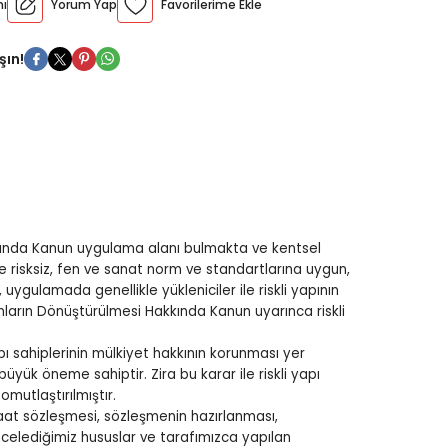
mı
Yorum Yap
Konu
oru
şın!
k Test
 Deneme
Hakkında Kanun uygulama alanı bulmakta ve kentsel
ne risksiz, fen ve sanat norm ve standartlarına uygun,
, uygulamada genellikle yükleniciler ile riskli yapının
anların Dönüştürülmesi Hakkında Kanun uyarınca riskli
 sahiplerinin mülkiyet hakkının korunması yer
ük öneme sahiptir. Zira bu karar ile riskli yapı
omutlaştırılmıştır.
şaat sözleşmesi, sözleşmenin hazırlanması,
elediğimiz hususlar ve tarafımızca yapılan