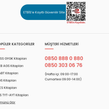
ETBİS’e Kayıtlı Güvenilir Site
OPÜLER KATEGORİLER
MÜŞTERİ HİZMETLERİ
0850 888 0 880
SS GYGK Kitapları
0850 303 06 76
B AGS Kitapları
BT Kitapları
(Hafta içi: 09:00-17:00
Cumartesi 09:00-14:00)
S Kitapları
ES Kitapları
S TYT-AYT Kitapları
münü Gör