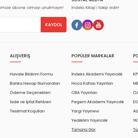
nimize abone olmayı unutmayın!
İndeks Kitap'ı takip edin!
KAYDOL
ALIŞVERİŞ
POPÜLER MARKALAR
P
Havale Bildirim Formu
İndeks Akademi Yayıncılık
KP
Banka Hesap Numaraları
Hoca Kafası Yayınları
ME
Ödeme Seçenekleri
CBA Yayınları
ÖA
İade ve İptal Rehberi
Pegem Akademi Yayıncılık
DG
Teslimat Koşulları
Yargı Yayınevi
AL
Yediiklim Yayıncılık
YK
Tümünü Gör
Tü