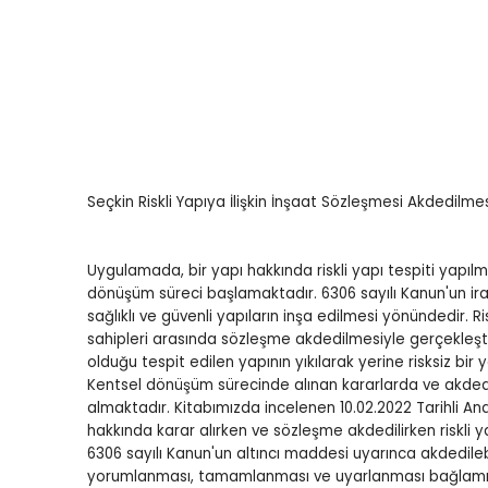
Öğretmenliği
Öğretmenliği
ÖABT Özel Eğitim Çıkmış
ÖABT Rehberlik Kon
Sorular
ÖABT Rehberlik Sor
ÖABT Özel Eğitim Deneme
ÖABT Rehberlik Yap
ÖABT Özel Eğitim Konu
ÖABT Rehberlik D
ÖABT Özel Eğitim Soru
Tümünü Göster
Tümünü Göster
Seçkin Riskli Yapıya İlişkin İnşaat Sözleşmesi Akdedilmesi
ÖABT Tarih Öğretmenliği
ÖABT Türk Dili ve 
Öğr.
ÖABT Tarih Konu
Uygulamada, bir yapı hakkında riskli yapı tespiti yapıl
dönüşüm süreci başlamaktadır. 6306 sayılı Kanun'un irade
ÖABT Türk Dili ve Ed
ÖABT Tarih Soru
sağlıklı ve güvenli yapıların inşa edilmesi yönündedir. Ri
Konu
ÖABT Tarih Yaprak Test
sahipleri arasında sözleşme akdedilmesiyle gerçekleştir
ÖABT Türk Dili ve Ed
olduğu tespit edilen yapının yıkılarak yerine risksiz bir 
ÖABT Tarih Deneme
Soru
Kentsel dönüşüm sürecinde alınan kararlarda ve akdedil
Tümünü Göster
ÖABT Türk Dili ve Ed
almaktadır. Kitabımızda incelenen 10.02.2022 Tarihli A
Yaprak Test
hakkında karar alırken ve sözleşme akdedilirken riskli yap
6306 sayılı Kanun'un altıncı maddesi uyarınca akdedileb
ÖABT Türk Dili ve Ed
yorumlanması, tamamlanması ve uyarlanması bağlamında
Deneme