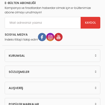
CAS'a Yargı Yoluna Başvuru ve İzlenecek Süreçler
E-BÜLTEN ABONELİĞİ
.
Kampanya ve fırsatlardan haberdar olmak için e-bültenimize
CAS Kararlarına Karşı İsviçre Federal Mahkemesi'nde İptal Davası
abone olmayı unutmayın!
.
TFF Tahkim Kurulu ve CAS'ın Bağımsızlığı ve Tarafsızlığına Yönelik
Eleştiriler
KAYDOL
SOSYAL MEDYA
İndeks Kitap'ı takip edin!
KURUMSAL
SÖZLEŞMELER
ALIŞVERİŞ
POPÜLER MARKALAR