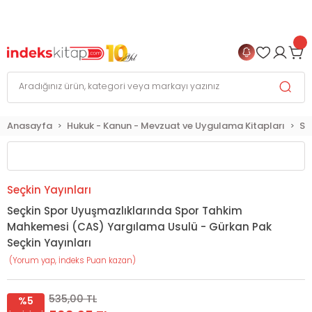
999 TL
ve Üzeri Alışverişlerinizde
KARGO BEDAVA
+
4 TAKSİT FIRSATI
Anasayfa
Hukuk - Kanun - Mevzuat ve Uygulama Kitapları
Sp
Seçkin Yayınları
Seçkin Spor Uyuşmazlıklarında Spor Tahkim
Mahkemesi (CAS) Yargılama Usulü - Gürkan Pak
Seçkin Yayınları
(Yorum yap, İndeks Puan kazan)
535,00 TL
%5