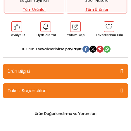
Seçkin Yayınları
Spor Hukuku
Tüm Ürünler
Tüm Ürünler
Tavsiye Et
Fiyat Alarmı
Yorum Yap
Bu ürünü
sevdiklerinizle paylaşın!
Ürün Bilgisi
Seçkin Spor Uyuşmazlıklarında Spor Tahkim Mahkemesi (CAS)
Taksit Seçenekleri
Yargılama Usulü - Gürkan Pak Seçkin Yayınları
Sporun kendine özgü dinamik yapısı ve sportif faaliyetlerin
Ürün Değerlendirme ve Yorumları
devamlılığı nedeniyle sportif uyuşmazlıkların, bağımsız ve tarafsız
olan uzman kişiler tarafından hızlı ve kesin bir şekilde çözüme
kavuşturulması gerekmektedir. Zira sportif uyuşmazlıklardan