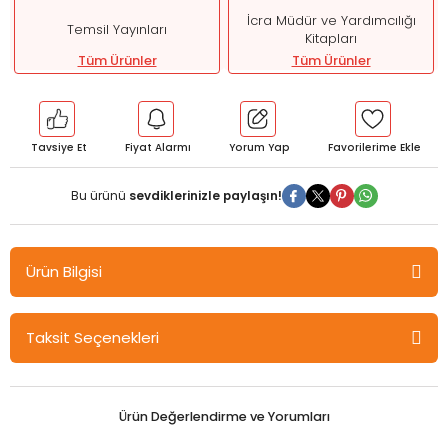
İcra Müdür ve Yardımcılığı
Temsil Yayınları
Kitapları
Tüm Ürünler
Tüm Ürünler
Tavsiye Et
Fiyat Alarmı
Yorum Yap
Bu ürünü
sevdiklerinizle paylaşın!
Ürün Bilgisi
Temsil TAKİP İcra Müdür ve Yardımcılığı Medeni Usul Hukuku Görsel
Taksit Seçenekleri
Hafıza Serisi - Sertkan Erdurmaz Temsil Yayınları
İcra müdürlüğü ve müdür yardımcılığı sınavı için özel olarak
hazırlanmış, tablolarla ve şemalarla konu özetlenerek
Ürün Değerlendirme ve Yorumları
okuyucunun kolayca anlayabileceği sade bir çalışmadır.