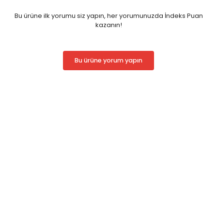
Birinci Kısım Genel Hükümler ve Mahkemeler
İkinci Kısım Görev, Yetki ve Yargı Yerinin Belirlenmesi
Bu ürüne ilk yorumu siz yapın, her yorumunuzda İndeks Puan
Üçüncü Kısım Medeni Usul Hakkında Yargılamaya Hakim Olan
kazanın!
İlkeler
Dördüncü Kısım Hakimin Yasaklılığı, Reddi ve Hukuki Sorumluluğu
Beşinci Kısım Taraflar, Dava Arkadaşlığı, Davaya Müdahale ve
Davaya Vekalet
Bu ürüne yorum yapın
Altıncı Kısım Teminat, Süreler, Veski Hâle Getirme ve Adli Tatil
Yedinci Kısım Dava Çeşitleri, Dava Şartları ve İlk İtirazlar
Sekizinci Kısım Yazılı Yargılama Usulü
Dokuzuncu Kısım İspat ve Deliller
Onuncu Kısım Hüküm ve Davaya Son Veren Taraf İşlemleri
On Birinci Kısım Basit Yargılama Usulü
On İkinci Kısım Yargılama Giderleri ve Adli Yardım
On Üçüncü Kısım Kanun Yolları
On Dördüncü Kısım Çekişmesiz Yargı
On Beşinci Kısım Geçici Hukuki Korumalar
On Altıncı Kısım Tahkim
On Yedinci Kısım Elektronik İşlemler ve Disiplin Para Cezaları