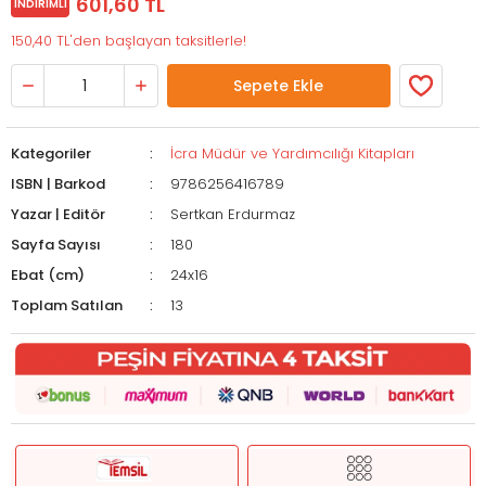
601,60 TL
İNDIRIMLI
150,40 TL'den başlayan taksitlerle!
Sepete Ekle
Kategoriler
İcra Müdür ve Yardımcılığı Kitapları
ISBN | Barkod
9786256416789
Yazar | Editör
Sertkan Erdurmaz
Sayfa Sayısı
180
Ebat (cm)
24x16
Toplam Satılan
13