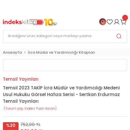
999 TL
ve Üzeri Alışverişlerinizde
KARGO BEDAVA
+
4 TAKSİT FIRSATI
Anasayfa
İcra Müdür ve Yardımcılığı Kitapları
Temsil Yayınları
Temsil 2023 TAKİP İcra Müdür ve Yardımcılığı Medeni
Usul Hukuku Görsel Hafıza Serisi - Sertkan Erdurmaz
Temsil Yayınları
(Yorum yap, İndeks Puan kazan)
752,00 TL
%20