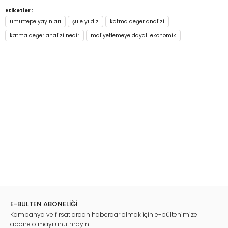
Etiketler :
umuttepe yayınları
şule yıldız
katma değer analizi
katma değer analizi nedir
maliyetlemeye dayalı ekonomik
E-BÜLTEN ABONELİĞİ
Kampanya ve fırsatlardan haberdar olmak için e-bültenimize
abone olmayı unutmayın!