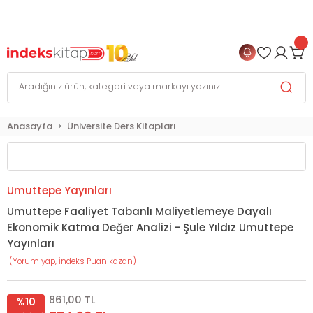
999 TL
ve Üzeri Alışverişlerinizde
KARGO BEDAVA
+
4 TAKSİT FIRSATI
Anasayfa
Üniversite Ders Kitapları
Umuttepe Yayınları
Umuttepe Faaliyet Tabanlı Maliyetlemeye Dayalı
Ekonomik Katma Değer Analizi - Şule Yıldız Umuttepe
Yayınları
(Yorum yap, İndeks Puan kazan)
861,00 TL
%10