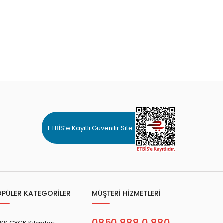
ETBİS’e Kayıtlı Güvenilir Site
OPÜLER KATEGORİLER
MÜŞTERİ HİZMETLERİ
0850 888 0 880
SS GYGK Kitapları