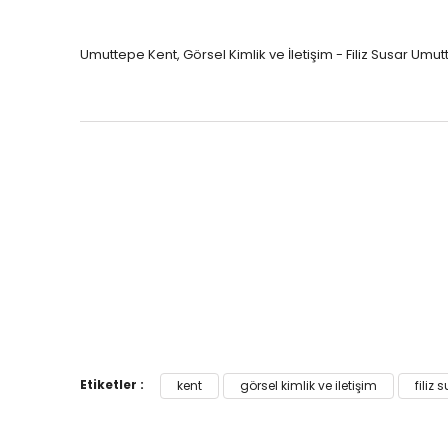
Öğretmenliği
Öğretmenliği
ÖABT Özel Eğitim Çıkmış
ÖABT Rehberlik Kon
Umuttepe Kent, Görsel Kimlik ve İletişim - Filiz Susar Umut
Sorular
ÖABT Rehberlik Sor
ÖABT Özel Eğitim Deneme
ÖABT Rehberlik Yap
ÖABT Özel Eğitim Konu
ÖABT Rehberlik D
ÖABT Özel Eğitim Soru
Tümünü Göster
Tümünü Göster
ÖABT Tarih Öğretmenliği
ÖABT Türk Dili ve 
Öğr.
ÖABT Tarih Konu
ÖABT Türk Dili ve Ed
ÖABT Tarih Soru
Konu
ÖABT Tarih Yaprak Test
ÖABT Türk Dili ve Ed
ÖABT Tarih Deneme
Soru
Tümünü Göster
ÖABT Türk Dili ve Ed
Etiketler :
kent
görsel kimlik ve iletişim
filiz 
Yaprak Test
ÖABT Türk Dili ve Ed
Deneme