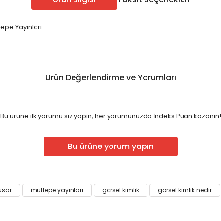
ÖABT Sınıf Öğr. Konu
ÖABT Sosyal Bilgiler 
u
ÖABT Sınıf Öğr. Soru
ÖABT Sosyal Bilgiler S
tepe Yayınları
u
ÖABT Sınıf Öğr. Yaprak Test
ÖABT Sosyal Bil. Yapra
rak Test
ÖABT Sınıf Öğr. Deneme
ÖABT Sosyal Bilgiler
eneme
Tümünü Göster
Tümünü Göster
Ürün Değerlendirme ve Yorumları
Edebiyatı
ÖABT Türkçe Öğretmenliği
Bu ürüne ilk yorumu siz yapın, her yorumunuzda İndeks Puan kazanın!
ÖABT Türkçe Konu
ebiyatı
ÖABT Türkçe Soru
Bu ürüne yorum yapın
ÖABT Türkçe Yaprak Test
ebiyatı
ÖABT Türkçe Deneme
Tümünü Göster
ebiyatı
susar
muttepe yayınları
görsel kimlik
görsel kimlik nedir
ebiyatı