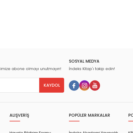
SOSYAL MEDYA
nimize abone olmayı unutmayın!
İndeks Kitap'ı takip edin!
KAYDOL
ALIŞVERİŞ
POPÜLER MARKALAR
P
Havale Bildirim Formu
İndeks Akademi Yayıncılık
KP