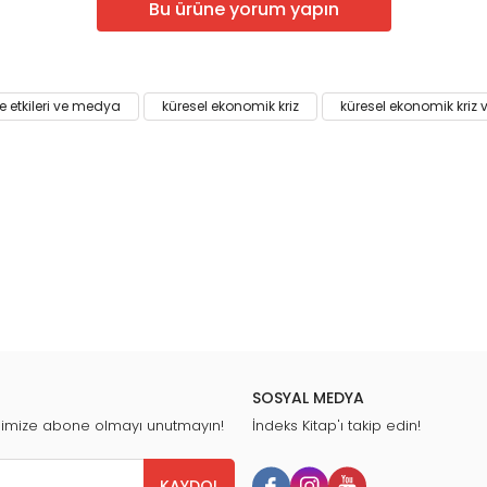
Bu ürüne yorum yapın
e etkileri ve medya
küresel ekonomik kriz
küresel ekonomik kriz ve
SOSYAL MEDYA
nimize abone olmayı unutmayın!
İndeks Kitap'ı takip edin!
KAYDOL