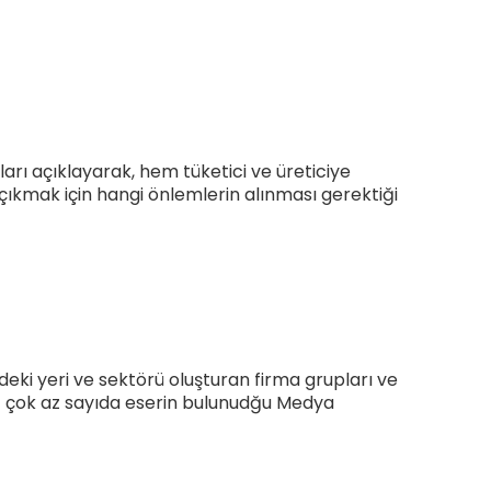
Konu
oru
k Test
 Deneme
arı açıklayarak, hem tüketici ve üreticiye
 çıkmak için hangi önlemlerin alınması gerektiği
eki yeri ve sektörü oluşturan firma grupları ve
sef çok az sayıda eserin bulunudğu Medya