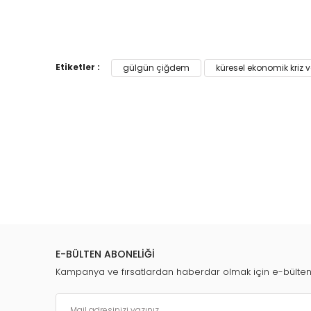
Etiketler :
gülgün çiğdem
küresel ekonomik kriz v
E-BÜLTEN ABONELİĞİ
Kampanya ve fırsatlardan haberdar olmak için e-bülte