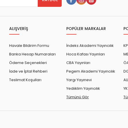
ALIŞVERİŞ
POPÜLER MARKALAR
P
Havale Bildirim Formu
İndeks Akademi Yayıncılık
KP
Banka Hesap Numaraları
Hoca Kafası Yayınları
ME
Ödeme Seçenekleri
CBA Yayınları
ÖA
İade ve İptal Rehberi
Pegem Akademi Yayıncılık
DG
Teslimat Koşulları
Yargı Yayınevi
AL
Yediiklim Yayıncılık
YK
Tümünü Gör
Tü