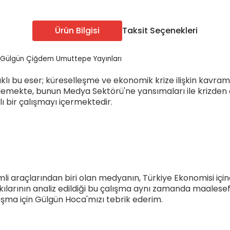
ÖABT Sınıf Öğr. Konu
ÖABT Sosyal Bilgiler 
u
ÖABT Sınıf Öğr. Soru
ÖABT Sosyal Bilgiler S
Ürün Bilgisi
Taksit Seçenekleri
u
ÖABT Sınıf Öğr. Yaprak Test
ÖABT Sosyal Bil. Yapra
rak Test
ÖABT Sınıf Öğr. Deneme
ÖABT Sosyal Bilgiler
- Gülgün Çiğdem Umuttepe Yayınları
eneme
Tümünü Göster
Tümünü Göster
klı bu eser; küreselleşme ve ekonomik krize ilişkin kavraml
rdelemekte, bunun Medya Sektörü'ne yansımaları ile krizden
 bir çalışmayı içermektedir.
Edebiyatı
ÖABT Türkçe Öğretmenliği
ÖABT Türkçe Konu
ebiyatı
ÖABT Türkçe Soru
ÖABT Türkçe Yaprak Test
ebiyatı
ÖABT Türkçe Deneme
 araçlarından biri olan medyanın, Türkiye Ekonomisi içind
Tümünü Göster
askılarının analiz edildiği bu çalışma aynı zamanda maale
ebiyatı
alışma için Gülgün Hoca'mızı tebrik ederim.
ebiyatı