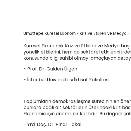
Öğretmenliği
Öğretmenliği
ÖABT Özel Eğitim Çıkmış
ÖABT Rehberlik Kon
Sorular
ÖABT Rehberlik Sor
ÖABT Özel Eğitim Deneme
ÖABT Rehberlik Yap
Umuttepe Küresel Ekonomik Kriz ve Etkileri ve Medya 
ÖABT Özel Eğitim Konu
ÖABT Rehberlik D
ÖABT Özel Eğitim Soru
Küresel Ekonomik Kriz ve Etkileri ve Medya başlı
Tümünü Göster
yönelik etkilerini, hem de sektörel etkilerini i
Tümünü Göster
konusunda bilgi sahibi olmayı amaçlayan detaylı
ÖABT Tarih Öğretmenliği
ÖABT Türk Dili ve 
- Prof. Dr. Gülden Ülgen
Öğr.
ÖABT Tarih Konu
- İstanbul Üniversitesi İktisat Fakültesi
ÖABT Türk Dili ve Ed
ÖABT Tarih Soru
Konu
ÖABT Tarih Yaprak Test
ÖABT Türk Dili ve Ed
ÖABT Tarih Deneme
Soru
Toplumların demokrasileşme sürecinin en önemli
Tümünü Göster
bunlara bağlı alt sektörlerin üzerindeki kriz b
ÖABT Türk Dili ve Ed
Ekonomisi için önemli bir katkıdır. Bu değerli ç
Yaprak Test
ÖABT Türk Dili ve Ed
- Yrd. Doç. Dr. Pınar Tokal
Deneme