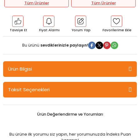
Tüm Ürünler
Tüm Ürünler
Tavsiye Et
Fiyat Alarmı
Yorum Yap
Bu ürünü
sevdiklerinizle paylaşın!
Ürün Bilgisi
Yargı YÖKDİL Sağlık Bilimleri Sözlük Fuat Başkan 10. Baskı Yargı
Taksit Seçenekleri
Yayınları
▪
130 Türkçe Anlamlı Kalıp Fiiller
▪
100 İngilizce-Türkçe Medikal Semptom
▪
600 Türkçe Anlamlı Sağlık Kelimeleri
Ürün Değerlendirme ve Yorumları
▪
En Çok Kullanılan Medikal Sözcükler
▪
Alanlarına Ayrılmış Türkçe Anlamlı Kelimeler
▪
Medikal Kısaltmalar Listesi
Bu ürüne ilk yorumu siz yapın, her yorumunuzda İndeks Puan
▪
Düzensiz Fiiller Listesi