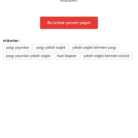
kazanın!
▪
Genel Akademik Fiiller ve Anlamları
▪
950 Adet Sınavlarda Çıkmış Referans Sözcük
Bu ürüne yorum yapın
Etiketler :
yargı yayınları
yargı yökdil sağlık
yökdil sağlık bilimleri yargı
yargı yayınları yökdil sağlık
fuat başkan
yökdil sağlık bilimleri sözlük