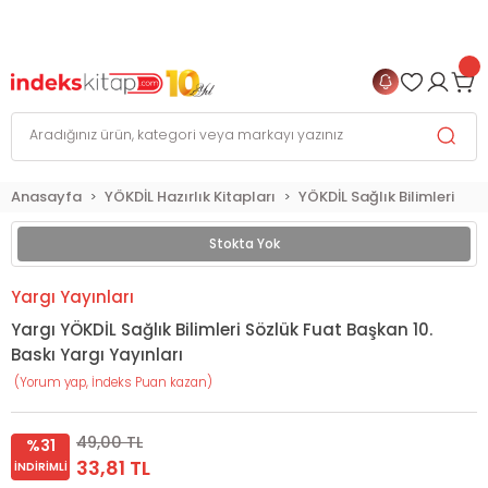
999 TL
ve Üzeri Alışverişlerinizde
KARGO BEDAVA
+
4 TAKSİT FIRSATI
Anasayfa
YÖKDİL Hazırlık Kitapları
YÖKDİL Sağlık Bilimleri
Stokta Yok
Yargı Yayınları
Yargı YÖKDİL Sağlık Bilimleri Sözlük Fuat Başkan 10.
Baskı Yargı Yayınları
(Yorum yap, İndeks Puan kazan)
49,00 TL
%31
33,81 TL
İNDIRIMLI