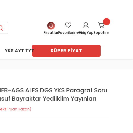
SİT FIRSATI
Fırsatlar
Favorilerim
Sepetim
Giriş Yap
YKS AYT TYT
SÜPER FİYAT
ları
navları
vları
arı
arı
er Ders
ri
MEB-AGS ALES DGS YKS Paragraf Soru
ı
ayasa
uf Bayraktar Yediiklim Yayınları
tları
 Test
me
deks Puan kazan)
 Notları
eme
Deneme