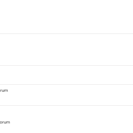
orum
üyorum