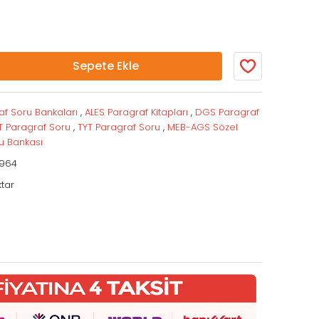
ları
tematik
latımı
nkaları
Sepete Ekle
Testler
est
me
af Soru Bankaları
,
ALES Paragraf Kitapları
,
DGS Paragraf
T Paragraf Soru
,
TYT Paragraf Soru
,
MEB-AGS Sözel
u Bankası
964
tar
nu
u
rak Test
eneme
 Öğr.