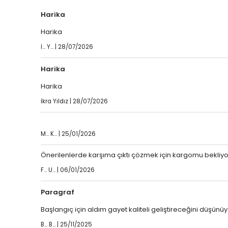
Tümünü Göster
Harika
Harika
İ... Y... | 28/07/2026
Harika
Harika
İkra Yıldız | 28/07/2026
M... K... | 25/01/2026
Önerilenlerde karşıma çıktı çözmek için kargomu bekliy
F... U... | 06/01/2026
Paragraf
Başlangıç için aldım gayet kaliteli geliştireceğini düşün
B... B... | 25/11/2025