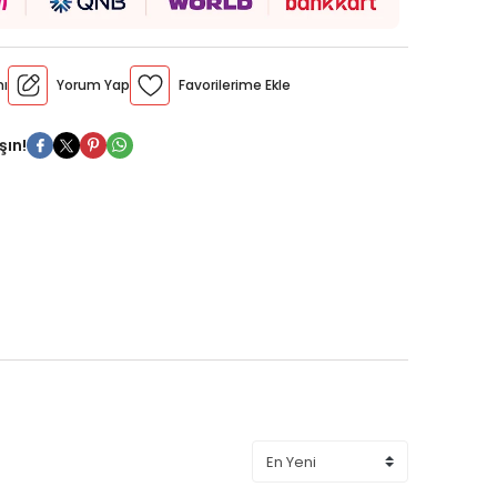
Konu
oru
mı
Yorum Yap
k Test
 Deneme
şın!