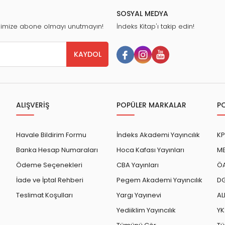
SOSYAL MEDYA
nimize abone olmayı unutmayın!
İndeks Kitap'ı takip edin!
KAYDOL
ALIŞVERİŞ
POPÜLER MARKALAR
P
Havale Bildirim Formu
İndeks Akademi Yayıncılık
KP
Banka Hesap Numaraları
Hoca Kafası Yayınları
ME
Ödeme Seçenekleri
CBA Yayınları
ÖA
İade ve İptal Rehberi
Pegem Akademi Yayıncılık
DG
Teslimat Koşulları
Yargı Yayınevi
AL
Yediiklim Yayıncılık
YK