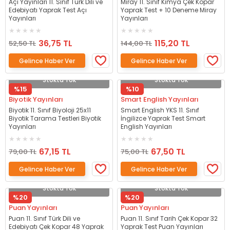
Açı Yayınları 11. Sınıf Türk Dili ve
Miray 11. Sınıf Kimya Çek Kopar
Edebiyatı Yaprak Test Açı
Yaprak Test + 10 Deneme Miray
Yayınları
Yayınları
36,75 TL
115,20 TL
52,50 TL
144,00 TL
Gelince Haber Ver
Gelince Haber Ver
Stokta Yok
Stokta Yok
%15
%10
Biyotik Yayınları
Smart English Yayınları
Biyotik 11. Sınıf Biyoloji 25x11
Smart English YKS 11. Sınıf
Biyotik Tarama Testleri Biyotik
İngilizce Yaprak Test Smart
Yayınları
English Yayınları
67,15 TL
67,50 TL
79,00 TL
75,00 TL
Gelince Haber Ver
Gelince Haber Ver
Stokta Yok
Stokta Yok
%20
%20
Puan Yayınları
Puan Yayınları
Puan 11. Sınıf Türk Dili ve
Puan 11. Sınıf Tarih Çek Kopar 32
Edebiyatı Çek Kopar 48 Yaprak
Yaprak Test Puan Yayınları