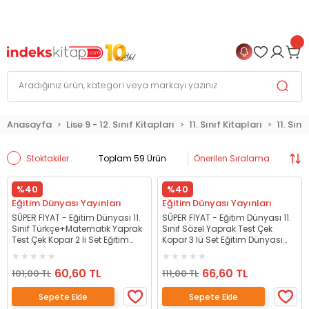
999 TL
ve Üzeri Alışverişlerinizde
KARGO BEDAVA
+
4 TAKSİT FIRSATI
Anasayfa
Lise 9 - 12. Sınıf Kitapları
11. Sınıf Kitapları
11. Sın
Stoktakiler
Toplam 59 Ürün
%40
%40
Eğitim Dünyası Yayınları
Eğitim Dünyası Yayınları
SÜPER FİYAT - Eğitim Dünyası 11.
SÜPER FİYAT - Eğitim Dünyası 11.
Sınıf Türkçe+Matematik Yaprak
Sınıf Sözel Yaprak Test Çek
Test Çek Kopar 2 li Set Eğitim
Kopar 3 lü Set Eğitim Dünyası
Dünyası Yayınları
Yayınları
60,60 TL
66,60 TL
101,00 TL
111,00 TL
Sepete Ekle
Sepete Ekle