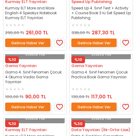
Kurmay ELT Yayınları
Speed Up Publishing
Kurmay ELT More and More
Speed Up 4. Sınıf Test + Activity
English 4 Speakys Notebook
+ Course Book 3 lü Set Speed Up
Kurmay ELT Yayınları
Publishing
261,00 TL
287,30 TL
290,00 TL
338,00 TL
Gelince Haber Ver
Gelince Haber Ver
Stokta Yok
Stokta Yok
%10
%10
Gama Yayınları
Gama Yayınları
Gama 4. Sınıf Fenomen Çocuk
Gama 4. Sınıf Fenomen Çocuk
4 Okuma Vadisi Gama
Practice Book Gama Yayınları
Yayınları
90,00 TL
117,00 TL
100,00 TL
130,00 TL
Gelince Haber Ver
Gelince Haber Ver
Stokta Yok
Stokta Yok
%10
%30
Kurmay ELT Yayınları
Data Yayınları (İlk-Orta-Lise)