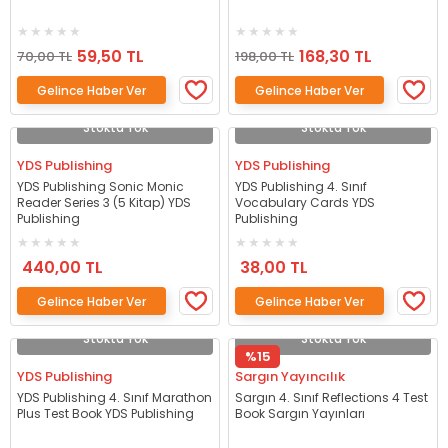
59,50 TL
168,30 TL
70,00 TL
198,00 TL
Gelince Haber Ver
Gelince Haber Ver
Stokta Yok
Stokta Yok
YDS Publishing
YDS Publishing
YDS Publishing Sonic Monic
YDS Publishing 4. Sınıf
Reader Series 3 (5 Kitap) YDS
Vocabulary Cards YDS
Publishing
Publishing
440,00 TL
38,00 TL
Gelince Haber Ver
Gelince Haber Ver
Stokta Yok
Stokta Yok
%15
YDS Publishing
Sargın Yayıncılık
YDS Publishing 4. Sınıf Marathon
Sargın 4. Sınıf Reflections 4 Test
Plus Test Book YDS Publishing
Book Sargın Yayınları