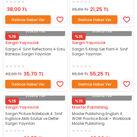
38,00 TL
21,25 TL
25,00 TL
Gelince Haber Ver
Gelince Haber Ver
Stokta Yok
Stokta Yok
%15
%15
Sargın Yayıncılık
Sargın Yayıncılık
Sargın 4. Sınıf Reflections 4 Soru
Sargın 5 Kitap Set Point 4. Sınıf
Bankası Sargın Yayınları
Sargın Yayınları
35,70 TL
55,25 TL
42,00 TL
65,00 TL
Gelince Haber Ver
Gelince Haber Ver
Stokta Yok
Stokta Yok
%15
%15
Sargın Yayıncılık
Master Publishing
Sargın Picture Notebook 4. Sınıf
Master Publishing English 4
İngilizce Akıllı Sözlük ve Defter
WOW Practice Book + Workbook
Sargın Yayınları
Master Publishing