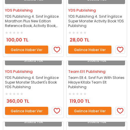
YDS Publishing
YDS Publishing
YDS Publishing 4. Sınıf İngilizce
YDS Publishing 4. Sınıf İngilizce
Marathon Plus New Edition
Super Monster Activity Book YDS
Reference Book, Activity Book,
Publishing
Craft Book 3'lü Set YDS
Publishing
100,00 TL
28,00 TL
Gelince Haber Ver
Gelince Haber Ver
Stokta Yok
Stokta Yok
YDS Publishing
Team Elt Publishing
YDS Publishing 4. Sınıf İngilizce
Team Elt 4. Sınıf Fun With Stories
Super Monster Student's Book
Hikaye Kitabı Team Elt
YDS Publishing
Publishing
360,00 TL
119,00 TL
Gelince Haber Ver
Gelince Haber Ver
Stokta Yok
Stokta Yok