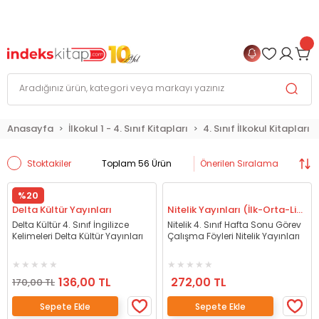
999 TL
ve Üzeri Alışverişlerinizde
KARGO BEDAVA
+
4 TAKSİT FIRSATI
Anasayfa
İlkokul 1 - 4. Sınıf Kitapları
4. Sınıf İlkokul Kitapları
Stoktakiler
Toplam 56 Ürün
%20
Delta Kültür Yayınları
Nitelik Yayınları (İlk-Orta-Lise)
Delta Kültür 4. Sınıf İngilizce
Nitelik 4. Sınıf Hafta Sonu Görev
Kelimeleri Delta Kültür Yayınları
Çalışma Föyleri Nitelik Yayınları
136,00 TL
272,00 TL
170,00 TL
Sepete Ekle
Sepete Ekle