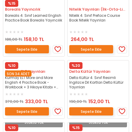
%15
Borealis Yayıncılık
Nitelik Yayınları (İlk-Orta-Lise)
Borealis 4. Sınıf Learned English
Nitelik 4. Sınıf Preface Course
Practice Book Borealis Yayıncılık
Book Nitelik Yayınları
158,10 TL
264,00 TL
186,00 TL
Sepete Ekle
Sepete Ekle
%10
%20
Kurmay ELT Yayınları
Delta Kültür Yayınları
SON 34 ADET
Kurmay ELT More and More
Delta Kültür 4. Sınıf Resimli
English 4 Practice Book -
İngilizce Dil Kartları Delta Kültür
Workbook + 3 Hikaye Kitabı +
Yayınları
Craft Book Kurmay ELT Yayınları
333,00 TL
152,00 TL
370,00 TL
190,00 TL
Sepete Ekle
Sepete Ekle
Stokta Yok
Stokta Yok
%10
%15