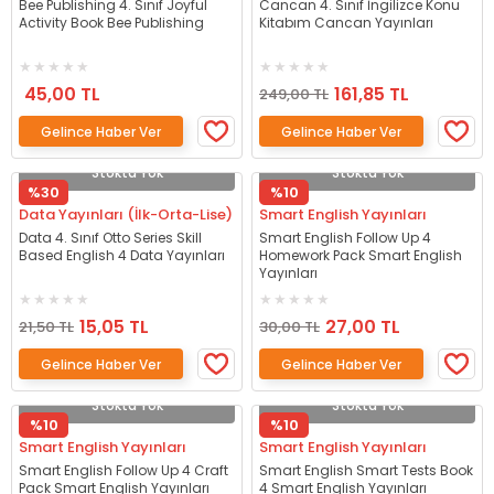
Bee Publishing 4. Sınıf Joyful
Cancan 4. Sınıf İngilizce Konu
Activity Book Bee Publishing
Kitabım Cancan Yayınları
45,00 TL
161,85 TL
249,00 TL
Gelince Haber Ver
Gelince Haber Ver
Stokta Yok
Stokta Yok
%30
%10
Data Yayınları (İlk-Orta-Lise)
Smart English Yayınları
Data 4. Sınıf Otto Series Skill
Smart English Follow Up 4
Based English 4 Data Yayınları
Homework Pack Smart English
Yayınları
15,05 TL
27,00 TL
21,50 TL
30,00 TL
Gelince Haber Ver
Gelince Haber Ver
Stokta Yok
Stokta Yok
%10
%10
Smart English Yayınları
Smart English Yayınları
Smart English Follow Up 4 Craft
Smart English Smart Tests Book
Pack Smart English Yayınları
4 Smart English Yayınları