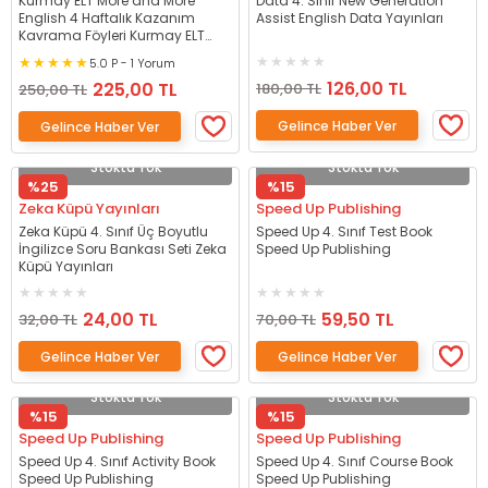
Kurmay ELT More and More
Data 4. Sınıf New Generation
English 4 Haftalık Kazanım
Assist English Data Yayınları
Kavrama Föyleri Kurmay ELT
Yayınları
5.0 P - 1 Yorum
126,00 TL
225,00 TL
180,00 TL
250,00 TL
Gelince Haber Ver
Gelince Haber Ver
Stokta Yok
Stokta Yok
%25
%15
Zeka Küpü Yayınları
Speed Up Publishing
Zeka Küpü 4. Sınıf Üç Boyutlu
Speed Up 4. Sınıf Test Book
İngilizce Soru Bankası Seti Zeka
Speed Up Publishing
Küpü Yayınları
24,00 TL
59,50 TL
32,00 TL
70,00 TL
Gelince Haber Ver
Gelince Haber Ver
Stokta Yok
Stokta Yok
%15
%15
Speed Up Publishing
Speed Up Publishing
Speed Up 4. Sınıf Activity Book
Speed Up 4. Sınıf Course Book
Speed Up Publishing
Speed Up Publishing