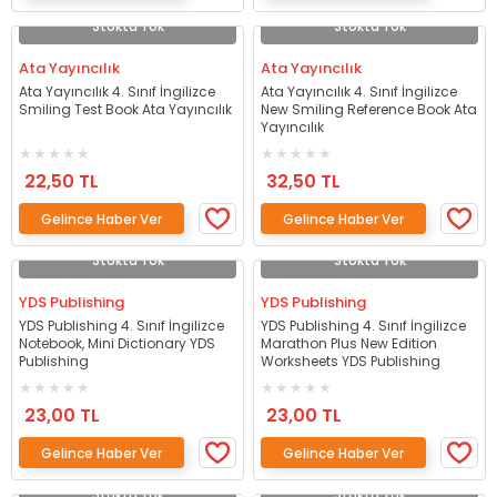
Stokta Yok
Stokta Yok
Ata Yayıncılık
Ata Yayıncılık
Ata Yayıncılık 4. Sınıf İngilizce
Ata Yayıncılık 4. Sınıf İngilizce
Smiling Test Book Ata Yayıncılık
New Smiling Reference Book Ata
Yayıncılık
22,50 TL
32,50 TL
Gelince Haber Ver
Gelince Haber Ver
Stokta Yok
Stokta Yok
YDS Publishing
YDS Publishing
YDS Publishing 4. Sınıf İngilizce
YDS Publishing 4. Sınıf İngilizce
Notebook, Mini Dictionary YDS
Marathon Plus New Edition
Publishing
Worksheets YDS Publishing
23,00 TL
23,00 TL
Gelince Haber Ver
Gelince Haber Ver
Stokta Yok
Stokta Yok