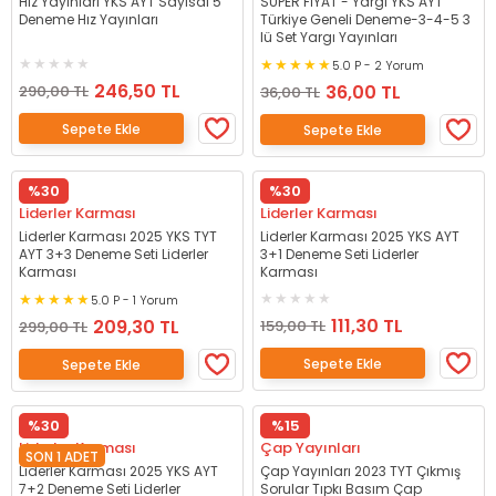
Hız Yayınları YKS AYT Sayısal 5
SÜPER FİYAT - Yargı YKS AYT
Deneme Hız Yayınları
Türkiye Geneli Deneme-3-4-5 3
lü Set Yargı Yayınları
5.0 P - 2 Yorum
246,50 TL
36,00 TL
290,00 TL
36,00 TL
Sepete Ekle
Sepete Ekle
%30
%30
Liderler Karması
Liderler Karması
Liderler Karması 2025 YKS TYT
Liderler Karması 2025 YKS AYT
AYT 3+3 Deneme Seti Liderler
3+1 Deneme Seti Liderler
Karması
Karması
5.0 P - 1 Yorum
111,30 TL
209,30 TL
159,00 TL
299,00 TL
Sepete Ekle
Sepete Ekle
%30
%15
Liderler Karması
Çap Yayınları
SON 1 ADET
Liderler Karması 2025 YKS AYT
Çap Yayınları 2023 TYT Çıkmış
7+2 Deneme Seti Liderler
Sorular Tıpkı Basım Çap