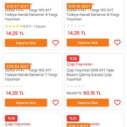
Yargı Yayınları
Yargı Yayınları
SON 97 ADET
SON 39 ADET
SÜPER FİYAT - Yargı YKS AYT
SÜPER FİYAT - Yargı YKS AYT
Türkiye Geneli Deneme-9 Yargı
Türkiye Geneli Deneme-8 Yargı
Yayınları
Yayınları
5.0 P - 1 Yorum
14,25 TL
14,25 TL
Sepete Ekle
Sepete Ekle
%15
Yargı Yayınları
Çap Yayınları
SON 94 ADET
SÜPER FİYAT - Yargı YKS AYT
Çap Yayınları 2018 AYT Tıpkı
Türkiye Geneli Deneme-7 Yargı
Basım Çıkmış Sorular Çap
Yayınları
Yayınları
14,25 TL
50,15 TL
59,00 TL
Sepete Ekle
Sepete Ekle
%15
%31
Çap Yayınları
Endemik Yayınları
SON 4 ADET