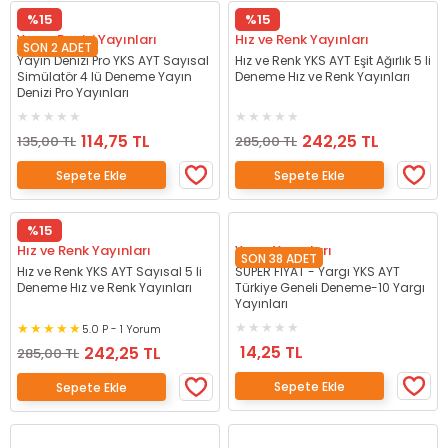
%15
%15
Yayın Denizi Yayınları
Hız ve Renk Yayınları
SON 2 ADET
Yayın Denizi Pro YKS AYT Sayısal
Hız ve Renk YKS AYT Eşit Ağırlık 5 li
Simülatör 4 lü Deneme Yayın
Deneme Hız ve Renk Yayınları
Denizi Pro Yayınları
114,75 TL
242,25 TL
135,00 TL
285,00 TL
Sepete Ekle
Sepete Ekle
%15
Hız ve Renk Yayınları
Yargı Yayınları
SON 38 ADET
Hız ve Renk YKS AYT Sayısal 5 li
SÜPER FİYAT - Yargı YKS AYT
Deneme Hız ve Renk Yayınları
Türkiye Geneli Deneme-10 Yargı
Yayınları
5.0 P - 1 Yorum
14,25 TL
242,25 TL
285,00 TL
Sepete Ekle
Sepete Ekle