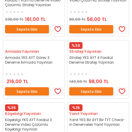
Kulübü 7 Karma Deneme Video
Video Çözümlü Strateji Yayınları
Çözümlü Strateji Yayınları
161,00 TL
56,00 TL
230,00 TL
80,00 TL
Sepete Ekle
Sepete Ekle
%30
Armada Yayınları
Strateji Yayınları
Armada YKS AYT Görev 3
Strateji YKS AYT 4 Fasikül
Deneme Armada Yayınları
Deneme Strateji Yayınları
216,00 TL
98,00 TL
140,00 TL
Sepete Ekle
Sepete Ekle
%35
%15
Köşebilgi Yayınları
Yanıt Yayınları
Köşebilgi YKS AYT Fasikül 3
Yanıt YKS Bir AYT Bir TYT Check-
Deneme Video Çözümlü
in Denemeleri Yanıt Yayınları
Köşebilgi Yayınları