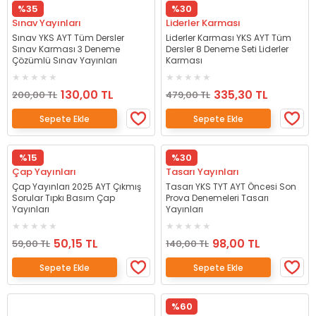
%35
%30
Sınav Yayınları
Liderler Karması
Sınav YKS AYT Tüm Dersler
Liderler Karması YKS AYT Tüm
Sınav Karması 3 Deneme
Dersler 8 Deneme Seti Liderler
Çözümlü Sınav Yayınları
Karması
130,00 TL
335,30 TL
200,00 TL
479,00 TL
Sepete Ekle
Sepete Ekle
%15
%30
Çap Yayınları
Tasarı Yayınları
Çap Yayınları 2025 AYT Çıkmış
Tasarı YKS TYT AYT Öncesi Son
Sorular Tıpkı Basım Çap
Prova Denemeleri Tasarı
Yayınları
Yayınları
50,15 TL
98,00 TL
59,00 TL
140,00 TL
Sepete Ekle
Sepete Ekle
%60