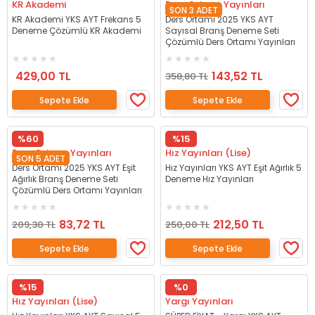
KR Akademi
Ders Ortamı Yayınları
SON 3 ADET
KR Akademi YKS AYT Frekans 5
Ders Ortamı 2025 YKS AYT
Deneme Çözümlü KR Akademi
Sayısal Branş Deneme Seti
Çözümlü Ders Ortamı Yayınları
429,00 TL
143,52 TL
358,80 TL
Sepete Ekle
Sepete Ekle
%60
%15
Ders Ortamı Yayınları
Hız Yayınları (Lise)
SON 5 ADET
Ders Ortamı 2025 YKS AYT Eşit
Hız Yayınları YKS AYT Eşit Ağırlık 5
Ağırlık Branş Deneme Seti
Deneme Hız Yayınları
Çözümlü Ders Ortamı Yayınları
83,72 TL
212,50 TL
209,30 TL
250,00 TL
Sepete Ekle
Sepete Ekle
%15
%0
Hız Yayınları (Lise)
Yargı Yayınları