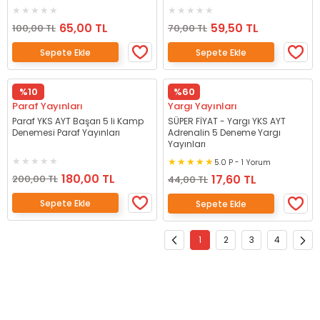
65,00 TL
59,50 TL
100,00 TL
70,00 TL
Sepete Ekle
Sepete Ekle
%10
%60
Paraf Yayınları
Yargı Yayınları
Paraf YKS AYT Başarı 5 li Kamp
SÜPER FİYAT - Yargı YKS AYT
Denemesi Paraf Yayınları
Adrenalin 5 Deneme Yargı
Yayınları
5.0 P - 1 Yorum
180,00 TL
17,60 TL
200,00 TL
44,00 TL
Sepete Ekle
Sepete Ekle
1
2
3
4