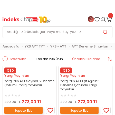
999 TL
ve Üzeri Alışverişlerinizde
KARGO BEDAVA
+
4 TAKSİT FIRSATI
Anasayfa
YKS AYT TYT
YKS - AYT
AYT Deneme Sınavları
Stoktakiler
Toplam 206 Ürün
%30
%30
Yargı Yayınları
Yargı Yayınları
Yargı YKS AYT Sayısal 5 Deneme
Yargı YKS AYT Eşit Ağırlık 5
Çözümlü Yargı Yayınları
Deneme Çözümlü Yargı
Yayınları
273,00 TL
273,00 TL
390,00 TL
390,00 TL
Sepete Ekle
Sepete Ekle