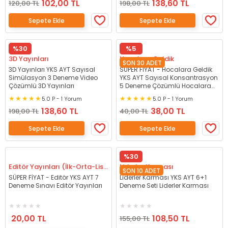
102,00 TL
138,60 TL
120,00 TL
198,00 TL
Sepete Ekle
Sepete Ekle
%30
%5
3D Yayınları
Hocalara Geldik
SON 30 ADET
3D Yayınları YKS AYT Sayısal
SÜPER FİYAT - Hocalara Geldik
Simülasyon 3 Deneme Video
YKS AYT Sayısal Konsantrasyon
Çözümlü 3D Yayınları
5 Deneme Çözümlü Hocalara
Geldik
5.0 P - 1 Yorum
5.0 P - 1 Yorum
138,60 TL
38,00 TL
198,00 TL
40,00 TL
Sepete Ekle
Sepete Ekle
%30
Editör Yayınları (İlk-Orta-Lise)
Liderler Karması
SON 10 ADET
SÜPER FİYAT - Editör YKS AYT 7
Liderler Karması YKS AYT 6+1
Deneme Sınavı Editör Yayınları
Deneme Seti Liderler Karması
20,00 TL
108,50 TL
155,00 TL