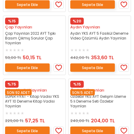
Sepete Ekle
Sepete Ekle
%15
%20
Çap Yayınları
Aydın Yayınları
Çap Yayınları 2022 AYT Tıpkı
Aydın YKS AYT 5 Fasikül Deneme
Basım Çıkmış Sorular Çap
Video Çözümlü Aydın Yayınları
Yayınları
50,15 TL
353,60 TL
59,00 TL
442,00 TL
Sepete Ekle
Sepete Ekle
%75
%15
Kitap Vadisi Yayınları
Özdebir Yayınları
SON 92 ADET
SON 5 ADET
SÜPER FİYAT - Kitap Vadisi YKS
Özdebir YKS AYT Gelişim İzleme
AYT 10 Deneme Kitap Vadisi
5 li Deneme Seti Özdebir
Yayınları
Yayınları
57,25 TL
204,00 TL
229,00 TL
240,00 TL
Sepete Ekle
Sepete Ekle