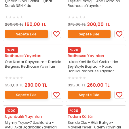
Çınarın Sihirli Partisi - Çınar
Keşifler Sokağı - Ana Garralon
Durak NSN Kids
Redhouse Yayınları
160,00 TL
300,00 TL
200,00 TL
375,00 TL
Sepete Ekle
Sepete Ekle
%20
%20
Redhouse Yayınları
Redhouse Yayınları
Ona Kadar Sayıyorum - Daniele
Lukas Kont ile Kızıl Greta - Her
Bergesio Redhouse Yayınları
Şey Böyle Başladı - Rocio
Bonilla Redhouse Yayınları
280,00 TL
260,00 TL
350,00 TL
325,00 TL
Sepete Ekle
Sepete Ekle
%20
%20
Uçanbalık Yayınları
Tudem Kültür
Mıymıy Teyze-7 Uzaklarda -
Sen de Oku - Gizli Bahçe -
Aytül Akal Uçanbalık Yayınları
Mavisel Yener Tudem Yayınları