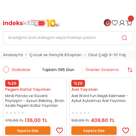
999 TL
ve Üzeri Alışverişlerinizde
KARGO BEDAVA
+
4 TAKSİT FIRSATI
Anasayfa
Çocuk ve Gençlik Kitapları
Okul Çağı 6-10 Yaş
Stoktakiler
Toplam 1195 Ürün
%20
%20
Pegem Kültür Yayınları
Arel Yayınları
Minik Panda ve Güvenli
Arel Word Fun Neşeli Kelimeler -
Paylaşım - Aysun Bekdaş , Biran
Aykut Açkalmaz Arel Yayınları
Azaklı Pegem Kültür Yayınları
136,00 TL
409,60 TL
170,00 TL
512,00 TL
Sepete Ekle
Sepete Ekle