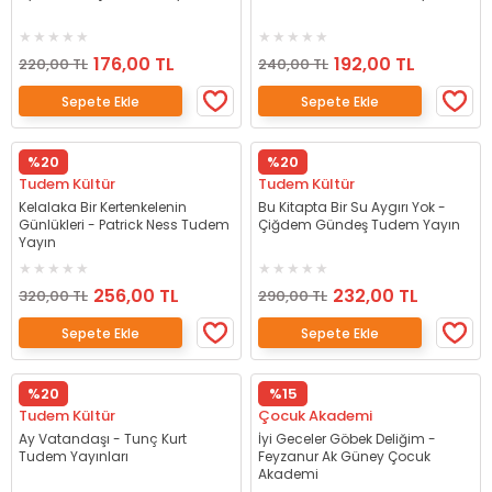
176,00 TL
192,00 TL
220,00 TL
240,00 TL
Sepete Ekle
Sepete Ekle
%20
%20
Tudem Kültür
Tudem Kültür
Kelalaka Bir Kertenkelenin
Bu Kitapta Bir Su Aygırı Yok -
Günlükleri - Patrick Ness Tudem
Çiğdem Gündeş Tudem Yayın
Yayın
256,00 TL
232,00 TL
320,00 TL
290,00 TL
Sepete Ekle
Sepete Ekle
%20
%15
Tudem Kültür
Çocuk Akademi
Ay Vatandaşı - Tunç Kurt
İyi Geceler Göbek Deliğim -
Tudem Yayınları
Feyzanur Ak Güney Çocuk
Akademi